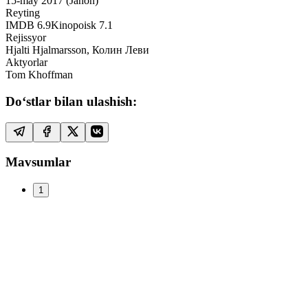
15-may 2017 (Jahon)
Reyting
IMDB
6.9
Kinopoisk
7.1
Rejissyor
Hjalti Hjalmarsson, Колин Леви
Aktyorlar
Tom Khoffman
Do‘stlar bilan ulashish:
Mavsumlar
1