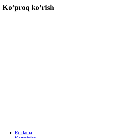
Ko‘proq ko‘rish
Reklama