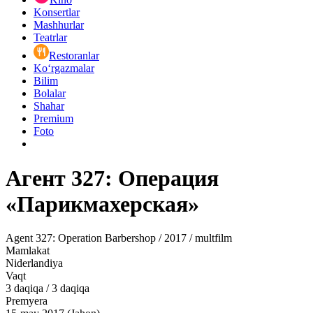
Konsertlar
Mashhurlar
Teatrlar
Restoranlar
Ko‘rgazmalar
Bilim
Bolalar
Shahar
Premium
Foto
Агент 327: Операция
«Парикмахерская»
Agent 327: Operation Barbershop / 2017 / multfilm
Mamlakat
Niderlandiya
Vaqt
3
daqiqa
/
3 daqiqa
Premyera