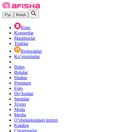
Рус
Kirish
Kino
Konsertlar
Mashhurlar
Teatrlar
Restoranlar
Ko‘rgazmalar
Bilim
Bolalar
Shahar
Premium
Foto
Do‘konlar
Stendap
Texno
Moda
Media
O‘zbekistondagi turizm
Katalog
Chegirmalar