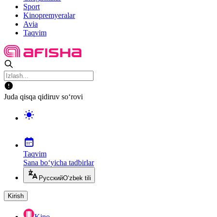
Sport
Kinopremyeralar
Avia
Taqvim
Juda qisqa qidiruv so‘rovi
Taqvim
Sana bo‘yicha tadbirlar
Русский
O‘zbek tili
Kirish
Kino