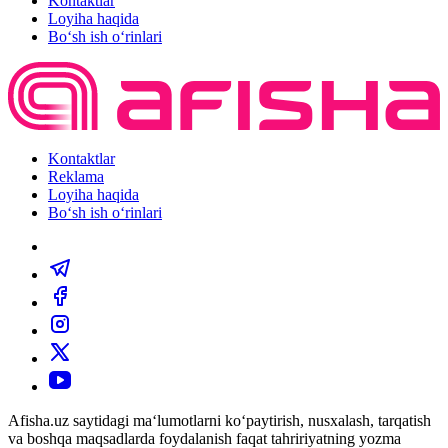
Kontaktlar
Loyiha haqida
Bo‘sh ish o‘rinlari
Kontaktlar
Reklama
Loyiha haqida
Bo‘sh ish o‘rinlari
Afisha.uz saytidagi ma‘lumotlarni ko‘paytirish, nusxalash, tarqatish
va boshqa maqsadlarda foydalanish faqat tahririyatning yozma