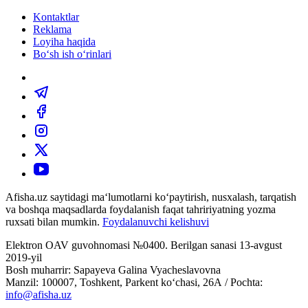
Kontaktlar
Reklama
Loyiha haqida
Bo‘sh ish o‘rinlari
Afisha.uz saytidagi ma‘lumotlarni ko‘paytirish, nusxalash, tarqatish
va boshqa maqsadlarda foydalanish faqat tahririyatning yozma
ruxsati bilan mumkin.
Foydalanuvchi kelishuvi
Elektron OAV guvohnomasi №0400. Berilgan sanasi 13-avgust
2019-yil
Bosh muharrir: Sapayeva Galina Vyacheslavovna
Manzil: 100007, Toshkent, Parkent ko‘chasi, 26А / Pochta:
info@afisha.uz