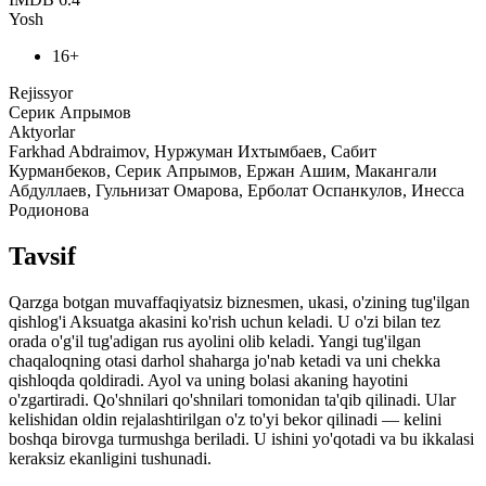
Yosh
16+
Rejissyor
Серик Апрымов
Aktyorlar
Farkhad Abdraimov, Нуржуман Ихтымбаев, Сабит
Курманбеков, Серик Апрымов, Ержан Ашим, Макангали
Абдуллаев, Гульнизат Омарова, Ерболат Оспанкулов, Инесса
Родионова
Tavsif
Qarzga botgan muvaffaqiyatsiz biznesmen, ukasi, o'zining tug'ilgan
qishlog'i Aksuatga akasini ko'rish uchun keladi. U o'zi bilan tez
orada o'g'il tug'adigan rus ayolini olib keladi. Yangi tug'ilgan
chaqaloqning otasi darhol shaharga jo'nab ketadi va uni chekka
qishloqda qoldiradi. Ayol va uning bolasi akaning hayotini
o'zgartiradi. Qo'shnilari qo'shnilari tomonidan ta'qib qilinadi. Ular
kelishidan oldin rejalashtirilgan o'z to'yi bekor qilinadi — kelini
boshqa birovga turmushga beriladi. U ishini yo'qotadi va bu ikkalasi
keraksiz ekanligini tushunadi.