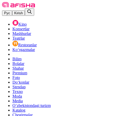
Рус
Kirish
Kino
Konsertlar
Mashhurlar
Teatrlar
Restoranlar
Ko‘rgazmalar
Bilim
Bolalar
Shahar
Premium
Foto
Do‘konlar
Stendap
Texno
Moda
Media
O‘zbekistondagi turizm
Katalog
Chegirmalar