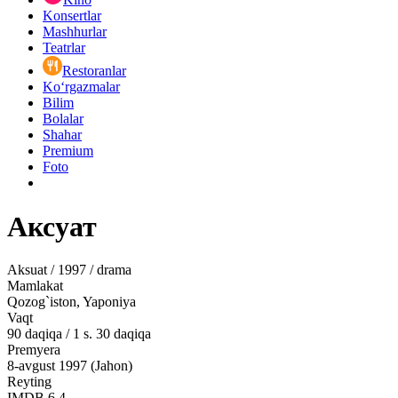
Konsertlar
Mashhurlar
Teatrlar
Restoranlar
Ko‘rgazmalar
Bilim
Bolalar
Shahar
Premium
Foto
Аксуат
Aksuat / 1997 / drama
Mamlakat
Qozog`iston, Yaponiya
Vaqt
90
daqiqa
/
1 s. 30 daqiqa
Premyera
8-avgust 1997 (Jahon)
Reyting
IMDB
6.4