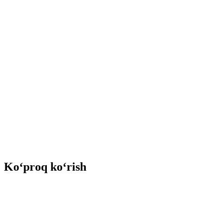
Ko‘proq ko‘rish