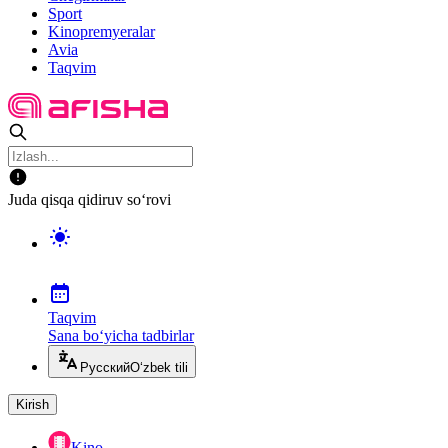
Sport
Kinopremyeralar
Avia
Taqvim
Juda qisqa qidiruv so‘rovi
Taqvim
Sana bo‘yicha tadbirlar
Русский
O‘zbek tili
Kirish
Kino