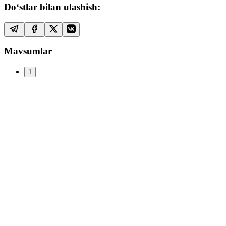
Do‘stlar bilan ulashish:
Mavsumlar
1