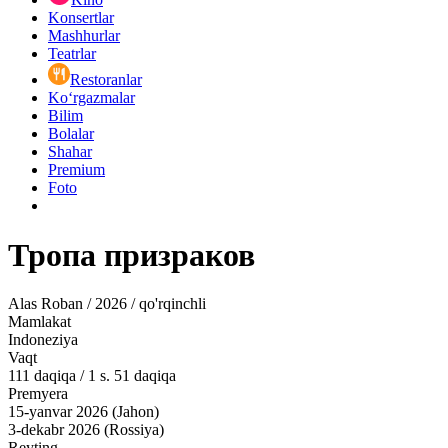
Konsertlar
Mashhurlar
Teatrlar
Restoranlar
Ko‘rgazmalar
Bilim
Bolalar
Shahar
Premium
Foto
Тропа призраков
Alas Roban / 2026 / qo'rqinchli
Mamlakat
Indoneziya
Vaqt
111
daqiqa
/
1 s. 51 daqiqa
Premyera
15-yanvar 2026 (Jahon)
3-dekabr 2026 (Rossiya)
Reyting