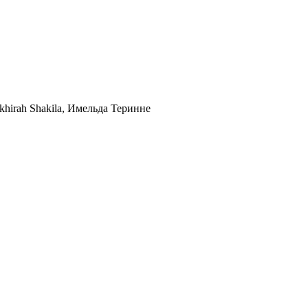
khirah Shakila, Имельда Теринне