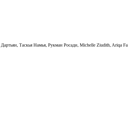
артьян, Таскья Намья, Рукман Росади, Michelle Ziudith, Ariqa Fa