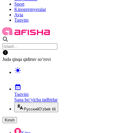
Sport
Kinopremyeralar
Avia
Taqvim
Juda qisqa qidiruv so‘rovi
Taqvim
Sana bo‘yicha tadbirlar
Русский
O‘zbek tili
Kirish
Kino