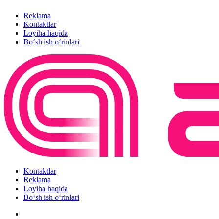
Reklama
Kontaktlar
Loyiha haqida
Bo‘sh ish o‘rinlari
Kontaktlar
Reklama
Loyiha haqida
Bo‘sh ish o‘rinlari