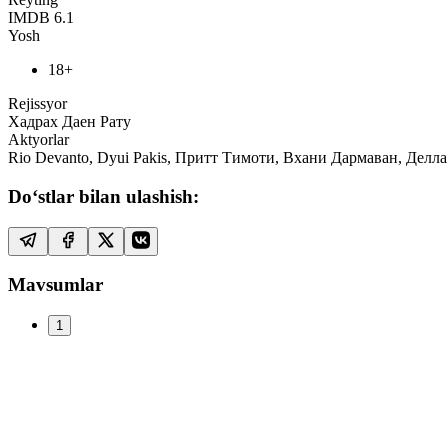
IMDB
6.1
Yosh
18+
Rejissyor
Хадрах Даен Рату
Aktyorlar
Rio Devanto, Dyui Pakis, Притт Тимоти, Вхани Дармаван, Делла Д
Do‘stlar bilan ulashish:
Mavsumlar
1