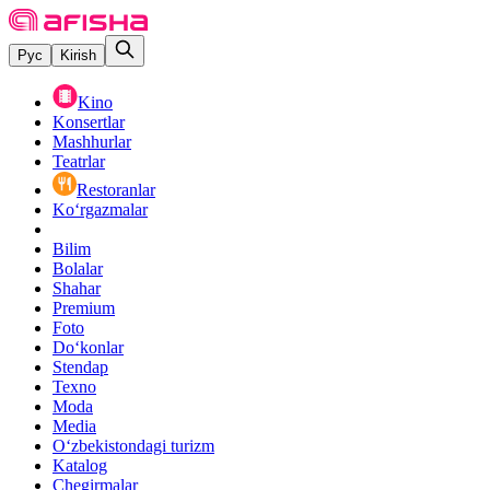
Рус
Kirish
Kino
Konsertlar
Mashhurlar
Teatrlar
Restoranlar
Ko‘rgazmalar
Bilim
Bolalar
Shahar
Premium
Foto
Do‘konlar
Stendap
Texno
Moda
Media
O‘zbekistondagi turizm
Katalog
Chegirmalar