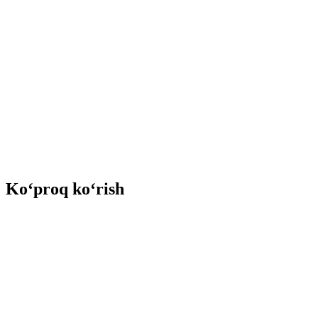
Ko‘proq ko‘rish