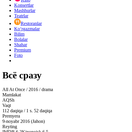
Konsertlar
Mashhurlar
Teatrlar
Restoranlar
Ko‘rgazmalar
Bilim
Bolalar
Shahar
Premium
Foto
Всё сразу
All At Once / 2016 / drama
Mamlakat
AQSh
Vaqt
112
daqiqa
/
1 s. 52 daqiqa
Premyera
9-noyabr 2016 (Jahon)
Reyting
IMDB
6.2
Kinopoisk
6.5