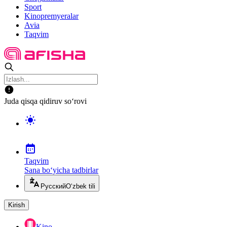
Sport
Kinopremyeralar
Avia
Taqvim
Juda qisqa qidiruv so‘rovi
Taqvim
Sana bo‘yicha tadbirlar
Русский
O‘zbek tili
Kirish
Kino