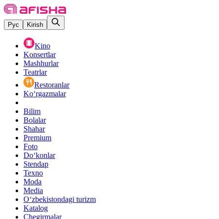
Рус
Kirish
Kino
Konsertlar
Mashhurlar
Teatrlar
Restoranlar
Ko‘rgazmalar
Bilim
Bolalar
Shahar
Premium
Foto
Do‘konlar
Stendap
Texno
Moda
Media
O‘zbekistondagi turizm
Katalog
Chegirmalar