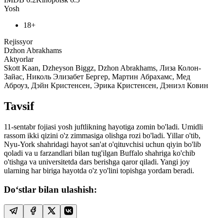
Yosh
18+
Rejissyor
Dzhon Abrakhams
Aktyorlar
Skott Kaan, Dzheyson Biggz, Dzhon Abrakhams, Лиза Колон-
Зайас, Николь Элизабет Бергер, Мартин Абрахамс, Мед
Аброуз, Дэйн Кристенсен, Эрика Кристенсен, Дэниэл Ковин
Tavsif
11-sentabr fojiasi yosh juftlikning hayotiga zomin bo'ladi. Umidli
rassom ikki qizini o'z zimmasiga olishga rozi bo'ladi. Yillar o'tib,
Nyu-York shahridagi hayot san'at o'qituvchisi uchun qiyin bo'lib
qoladi va u farzandlari bilan tug'ilgan Buffalo shahriga ko'chib
o'tishga va universitetda dars berishga qaror qiladi. Yangi joy
ularning har biriga hayotda o'z yo'lini topishga yordam beradi.
Do‘stlar bilan ulashish: