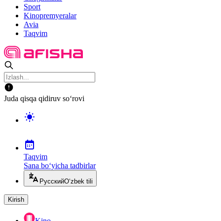
Sport
Kinopremyeralar
Avia
Taqvim
Juda qisqa qidiruv so‘rovi
Taqvim
Sana bo‘yicha tadbirlar
Русский
O‘zbek tili
Kirish
Kino