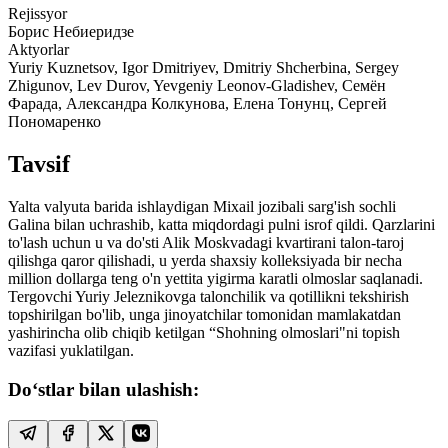
Rejissyor
Борис Небиеридзе
Aktyorlar
Yuriy Kuznetsov, Igor Dmitriyev, Dmitriy Shcherbina, Sergey
Zhigunov, Lev Durov, Yevgeniy Leonov-Gladishev, Семён
Фарада, Александра Колкунова, Елена Тонунц, Сергей
Пономаренко
Tavsif
Yalta valyuta barida ishlaydigan Mixail jozibali sarg'ish sochli
Galina bilan uchrashib, katta miqdordagi pulni isrof qildi. Qarzlarini
to'lash uchun u va do'sti Alik Moskvadagi kvartirani talon-taroj
qilishga qaror qilishadi, u yerda shaxsiy kolleksiyada bir necha
million dollarga teng o'n yettita yigirma karatli olmoslar saqlanadi.
Tergovchi Yuriy Jeleznikovga talonchilik va qotillikni tekshirish
topshirilgan bo'lib, unga jinoyatchilar tomonidan mamlakatdan
yashirincha olib chiqib ketilgan “Shohning olmoslari"ni topish
vazifasi yuklatilgan.
Do‘stlar bilan ulashish: