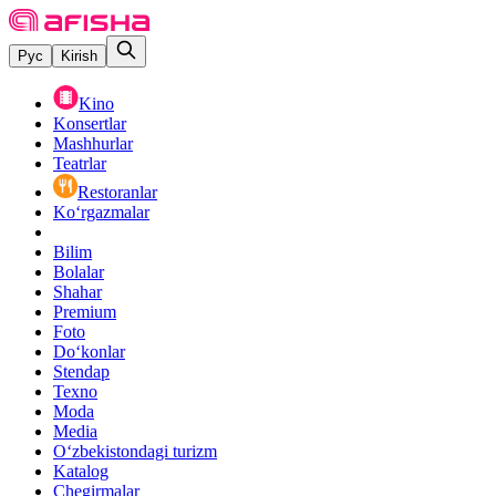
Рус
Kirish
Kino
Konsertlar
Mashhurlar
Teatrlar
Restoranlar
Ko‘rgazmalar
Bilim
Bolalar
Shahar
Premium
Foto
Do‘konlar
Stendap
Texno
Moda
Media
O‘zbekistondagi turizm
Katalog
Chegirmalar