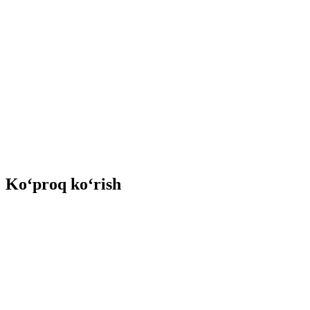
Ko‘proq ko‘rish