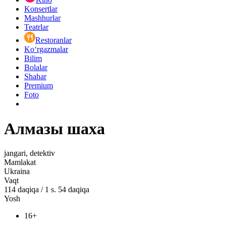
Konsertlar
Mashhurlar
Teatrlar
Restoranlar
Ko‘rgazmalar
Bilim
Bolalar
Shahar
Premium
Foto
Алмазы шаха
jangari, detektiv
Mamlakat
Ukraina
Vaqt
114
daqiqa
/
1 s. 54 daqiqa
Yosh
16+