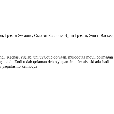
сон, Грэхэм Эммонс, Сьюзэн Беллоне, Эрин Грэхэм, Элиза Васке
hdi. Kechasi yig'lab, uni uyg'otib qo'ygan, muloqotga moyil bo'lmagan qo
ziga oladi. Endi uxlab qolaman deb o'ylagan Jennifer afsuski adashadi —
ni yaqinlashib kelmoqda.