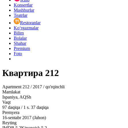
Konsertlar
Mashhurlar
Teatrlar
Restoranlar
Ko‘rgazmalar
Bilim
Bolalar
Shahar
Premium
Foto
Квартира 212
Apartment 212 / 2017 / qo'rqinchli
Mamlakat
Ispaniya, AQSh
Vaqt
97
daqiqa
/
1 s. 37 daqiqa
Premyera
16-sentabr 2017 (Jahon)
Reyting
IMDB
5.2
Kinopoisk
5.2