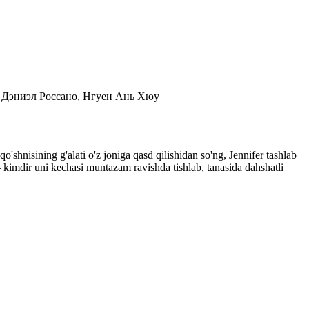
с, Дэниэл Россано, Нгуен Ань Хюу
'shnisining g'alati o'z joniga qasd qilishidan so'ng, Jennifer tashlab
 kimdir uni kechasi muntazam ravishda tishlab, tanasida dahshatli