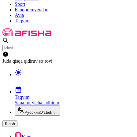
Sport
Kinopremyeralar
Avia
Taqvim
Juda qisqa qidiruv so‘rovi
Taqvim
Sana bo‘yicha tadbirlar
Русский
O‘zbek tili
Kirish
Kino