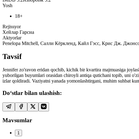
Yosh
18+
Rejissyor
Хейлар Гарсиа
Aktyorlar
Penelopa Mitchell, Салли Кёркленд, Кайл Гэсс, Крис Дж. Джон
Tavsif
Jennifer zo'ravon eridan qochib, kichik bir kvartira majmuasiga joylas
yuborilgan buyumlari orasidan chiroyli antiqa qutichani topib, uni o'
izlar qoldiradi. Vaziyatni yanada yomonlashtirgani, muhim suhbat ku
Do‘stlar bilan ulashish:
Mavsumlar
1