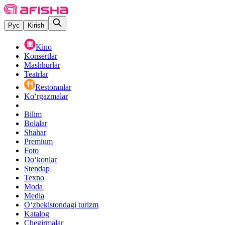
Рус
Kirish
Kino
Konsertlar
Mashhurlar
Teatrlar
Restoranlar
Ko‘rgazmalar
Bilim
Bolalar
Shahar
Premium
Foto
Do‘konlar
Stendap
Texno
Moda
Media
O‘zbekistondagi turizm
Katalog
Chegirmalar