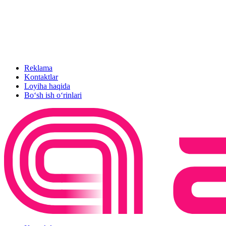
Reklama
Kontaktlar
Loyiha haqida
Bo‘sh ish o‘rinlari