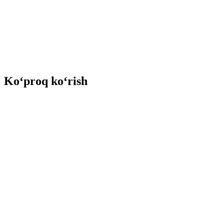
Ko‘proq ko‘rish