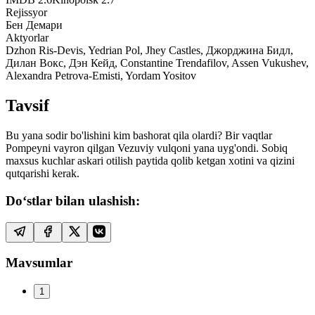
Rejissyor
Бен Демари
Aktyorlar
Dzhon Ris-Devis, Yedrian Pol, Jhey Castles, Джорджина Бидл,
Дилан Вокс, Дэн Кейд, Constantine Trendafilov, Assen Vukushev,
Alexandra Petrova-Emisti, Yordam Yositov
Tavsif
Bu yana sodir bo'lishini kim bashorat qila olardi? Bir vaqtlar
Pompeyni vayron qilgan Vezuviy vulqoni yana uyg'ondi. Sobiq
maxsus kuchlar askari otilish paytida qolib ketgan xotini va qizini
qutqarishi kerak.
Do‘stlar bilan ulashish:
Mavsumlar
1