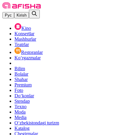
Рус
Kirish
Kino
Konsertlar
Mashhurlar
Teatrlar
Restoranlar
Ko‘rgazmalar
Bilim
Bolalar
Shahar
Premium
Foto
Do‘konlar
Stendap
Texno
Moda
Media
O‘zbekistondagi turizm
Katalog
Chegirmalar