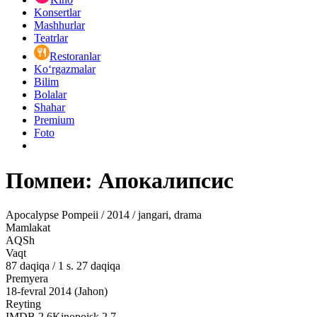
Konsertlar
Mashhurlar
Teatrlar
Restoranlar
Ko‘rgazmalar
Bilim
Bolalar
Shahar
Premium
Foto
Помпеи: Апокалипсис
Apocalypse Pompeii / 2014 / jangari, drama
Mamlakat
AQSh
Vaqt
87
daqiqa
/
1 s. 27 daqiqa
Premyera
18-fevral 2014 (Jahon)
Reyting
IMDB
2.6
Kinopoisk
2.7