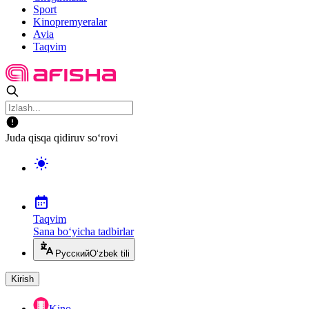
Sport
Kinopremyeralar
Avia
Taqvim
Juda qisqa qidiruv so‘rovi
Taqvim
Sana bo‘yicha tadbirlar
Русский
O‘zbek tili
Kirish
Kino