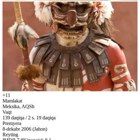
+11
Mamlakat
Meksika, AQSh
Vaqt
139
daqiqa
/
2 s. 19 daqiqa
Premyera
8-dekabr 2006 (Jahon)
Reyting