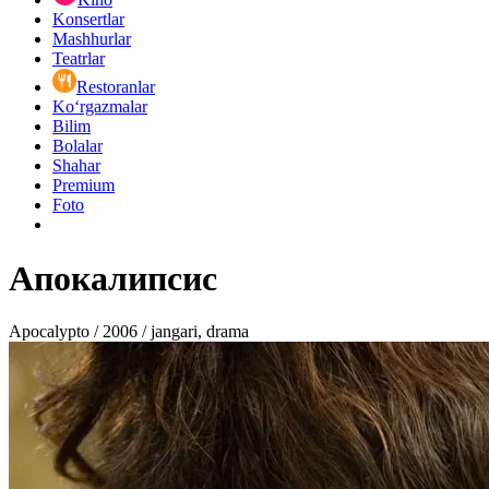
Konsertlar
Mashhurlar
Teatrlar
Restoranlar
Ko‘rgazmalar
Bilim
Bolalar
Shahar
Premium
Foto
Апокалипсис
Apocalypto / 2006 / jangari, drama