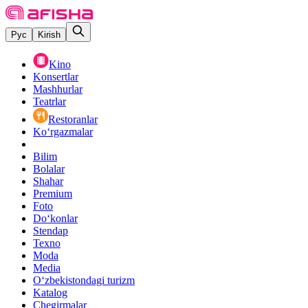
Рус
Kirish
Kino
Konsertlar
Mashhurlar
Teatrlar
Restoranlar
Ko‘rgazmalar
Bilim
Bolalar
Shahar
Premium
Foto
Do‘konlar
Stendap
Texno
Moda
Media
O‘zbekistondagi turizm
Katalog
Chegirmalar