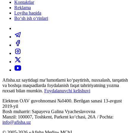
Kontaktlar
Reklama
Loyiha haqida
Bo‘sh ish o‘rinlari
Afisha.uz saytidagi ma‘lumotlarni ko‘paytirish, nusxalash, tarqatish
va boshqa maqsadlarda foydalanish faqat tahririyatning yozma
ruxsati bilan mumkin.
Foydalanuvchi kelishuvi
Elektron OAV guvohnomasi №0400. Berilgan sanasi 13-avgust
2019-yil
Bosh muharrir: Sapayeva Galina Vyacheslavovna
Manzil: 100007, Toshkent, Parkent ko‘chasi, 26А / Pochta:
info@afisha.uz
© 2005-2026 «Afisha Media» MChJ.