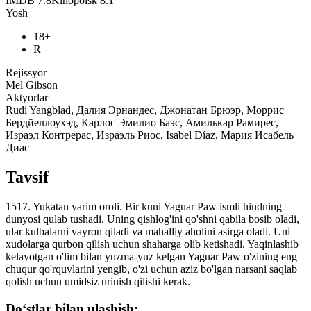
IMDB
7.8
Kinopoisk
8.1
Yosh
18+
R
Rejissyor
Mel Gibson
Aktyorlar
Rudi Yangblad, Далия Эрнандес, Джонатан Брюэр, Моррис
Бердйеллоухэд, Карлос Эмилио Баэс, Амилькар Рамирес,
Израэл Контрерас, Израэль Риос, Isabel Díaz, Мария Исабель
Диас
Tavsif
1517. Yukatan yarim oroli. Bir kuni Yaguar Paw ismli hindning
dunyosi qulab tushadi. Uning qishlog'ini qo'shni qabila bosib oladi,
ular kulbalarni vayron qiladi va mahalliy aholini asirga oladi. Uni
xudolarga qurbon qilish uchun shaharga olib ketishadi. Yaqinlashib
kelayotgan o'lim bilan yuzma-yuz kelgan Yaguar Paw o'zining eng
chuqur qo'rquvlarini yengib, o'zi uchun aziz bo'lgan narsani saqlab
qolish uchun umidsiz urinish qilishi kerak.
Do‘stlar bilan ulashish: