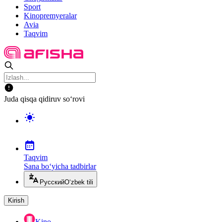
Sport
Kinopremyeralar
Avia
Taqvim
Juda qisqa qidiruv so‘rovi
Taqvim
Sana bo‘yicha tadbirlar
Русский
O‘zbek tili
Kirish
Kino