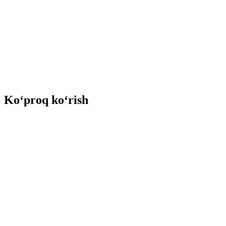
Ko‘proq ko‘rish