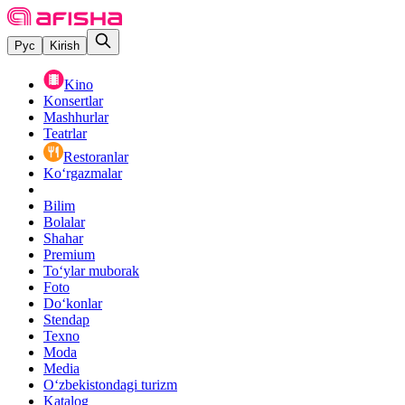
Рус
Kirish
Kino
Konsertlar
Mashhurlar
Teatrlar
Restoranlar
Ko‘rgazmalar
Bilim
Bolalar
Shahar
Premium
Toʻylar muborak
Foto
Do‘konlar
Stendap
Texno
Moda
Media
O‘zbekistondagi turizm
Katalog