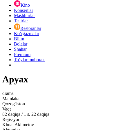
Kino
Konsertlar
Mashhurlar
Teatrlar
Restoranlar
Ko‘rgazmalar
Bilim
Bolalar
Shahar
Premium
Toʻylar muborak
Аруах
drama
Mamlakat
Qozog`iston
Vaqt
82
daqiqa
/
1 s. 22 daqiqa
Rejissyor
Khuat Akhmetov
Aktyorlar