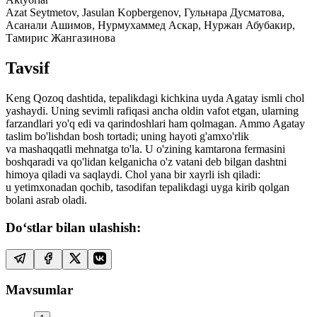
Azat Seytmetov, Jasulan Kopbergenov, Гульнара Дусматова,
Асанали Ашимов, Нурмухаммед Аскар, Нуржан Абубакир,
Тамирис Жангазинова
Tavsif
Keng Qozoq dashtida, tepalikdagi kichkina uyda Agatay ismli chol
yashaydi. Uning sevimli rafiqasi ancha oldin vafot etgan, ularning
farzandlari yo'q edi va qarindoshlari ham qolmagan. Ammo Agatay
taslim bo'lishdan bosh tortadi; uning hayoti g'amxo'rlik
va mashaqqatli mehnatga to'la. U o'zining kamtarona fermasini
boshqaradi va qo'lidan kelganicha o'z vatani deb bilgan dashtni
himoya qiladi va saqlaydi. Chol yana bir xayrli ish qiladi:
u yetimxonadan qochib, tasodifan tepalikdagi uyga kirib qolgan
bolani asrab oladi.
Do‘stlar bilan ulashish:
Mavsumlar