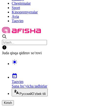
Chegirmalar
Sport
Kinopremyeralar
Avia
Taqvim
Juda qisqa qidiruv so‘rovi
Taqvim
Sana bo‘yicha tadbirlar
Русский
O‘zbek tili
Kirish