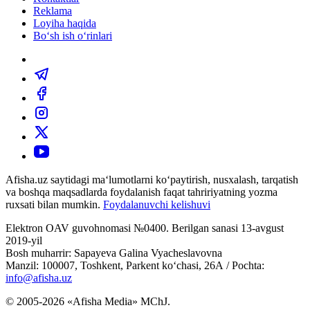
Reklama
Loyiha haqida
Bo‘sh ish o‘rinlari
Afisha.uz saytidagi ma‘lumotlarni ko‘paytirish, nusxalash, tarqatish
va boshqa maqsadlarda foydalanish faqat tahririyatning yozma
ruxsati bilan mumkin.
Foydalanuvchi kelishuvi
Elektron OAV guvohnomasi №0400. Berilgan sanasi 13-avgust
2019-yil
Bosh muharrir: Sapayeva Galina Vyacheslavovna
Manzil: 100007, Toshkent, Parkent ko‘chasi, 26А / Pochta:
info@afisha.uz
© 2005-2026 «Afisha Media» MChJ.