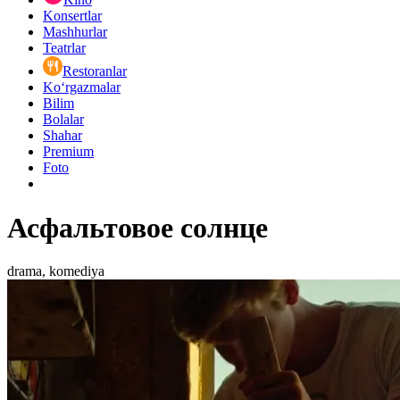
Konsertlar
Mashhurlar
Teatrlar
Restoranlar
Ko‘rgazmalar
Bilim
Bolalar
Shahar
Premium
Foto
Асфальтовое солнце
drama, komediya