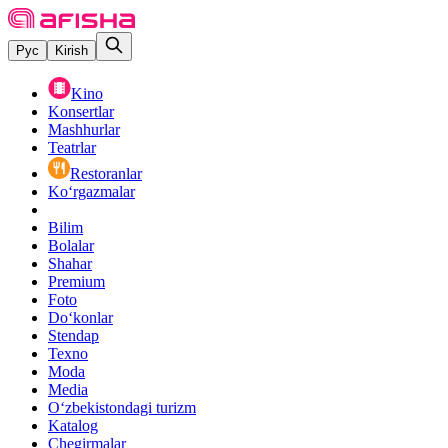
Рус
Kirish
Kino
Konsertlar
Mashhurlar
Teatrlar
Restoranlar
Ko‘rgazmalar
Bilim
Bolalar
Shahar
Premium
Foto
Do‘konlar
Stendap
Texno
Moda
Media
O‘zbekistondagi turizm
Katalog
Chegirmalar