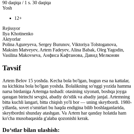
90
daqiqa
/
1 s. 30 daqiqa
Yosh
12+
Rejissyor
Ilya Khotinenko
Aktyorlar
Polina Agureyeva, Sergey Burunov, Viktoriya Tolstoganova,
Maksim Matveyev, Artem Fadeyev, Alina Babak, Oleg Yagodin,
Vasilina Makovseva, Анфиса Кафтанова, Давид Мелконян
Tavsif
Artem Belov 15 yoshda. Kecha bola bo'lgan, bugun esa na kattalar,
na kichkina bola bo'lgan yoshda. Bolalikning so'nggi yozida hamma
narsa birdaniga Artemga tushadi: otasining xiyonati, boshqa joyga
qaragan birinchi sevgisi, abadiy do'stlik va abadiy janjal. Artemning
bitta kuchli langari, bitta chiqish yo'li bor — uning skeytbordi. 1980-
yillarda, sovet o'smirlari bu haqda endigina bilib boshlaganlarida,
skeytbordni shunday atashgan. Va Artem har qanday holatda ham
ko'cha musobaqasida g'alaba qozonishi kerak.
Do‘stlar bilan ulashish: