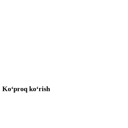
Ko‘proq ko‘rish