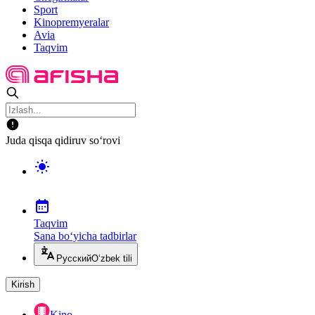
Sport
Kinopremyeralar
Avia
Taqvim
Juda qisqa qidiruv so‘rovi
Taqvim
Sana bo‘yicha tadbirlar
Русский
O‘zbek tili
Kirish
Kino