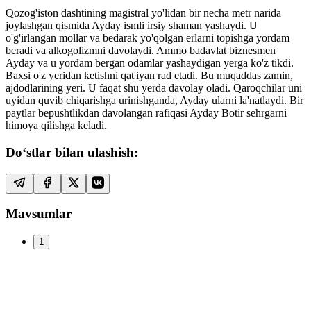
Qozog'iston dashtining magistral yo'lidan bir necha metr narida
joylashgan qismida Ayday ismli irsiy shaman yashaydi. U
o'g'irlangan mollar va bedarak yo'qolgan erlarni topishga yordam
beradi va alkogolizmni davolaydi. Ammo badavlat biznesmen
Ayday va u yordam bergan odamlar yashaydigan yerga ko'z tikdi.
Baxsi o'z yeridan ketishni qat'iyan rad etadi. Bu muqaddas zamin,
ajdodlarining yeri. U faqat shu yerda davolay oladi. Qaroqchilar uni
uyidan quvib chiqarishga urinishganda, Ayday ularni la'natlaydi. Bir
paytlar bepushtlikdan davolangan rafiqasi Ayday Botir sehrgarni
himoya qilishga keladi.
Do‘stlar bilan ulashish:
Mavsumlar
1