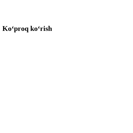
Ko‘proq ko‘rish