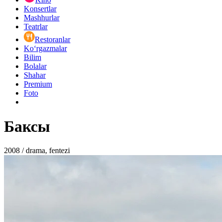
Konsertlar
Mashhurlar
Teatrlar
Restoranlar
Ko‘rgazmalar
Bilim
Bolalar
Shahar
Premium
Foto
Баксы
2008 / drama, fentezi