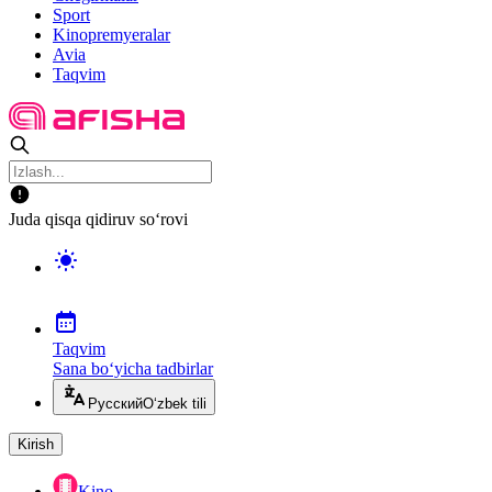
Sport
Kinopremyeralar
Avia
Taqvim
Juda qisqa qidiruv so‘rovi
Taqvim
Sana bo‘yicha tadbirlar
Русский
O‘zbek tili
Kirish
Kino