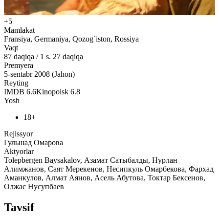
+5
Mamlakat
Fransiya, Germaniya, Qozog`iston, Rossiya
Vaqt
87
daqiqa
/
1 s. 27 daqiqa
Premyera
5-sentabr 2008 (Jahon)
Reyting
IMDB
6.6
Kinopoisk
6.8
Yosh
18+
Rejissyor
Гульшад Омарова
Aktyorlar
Tolepbergen Baysakalov, Азамат Сатыбалды, Нурлан
Алимжанов, Саят Мерекенов, Несипкуль Омарбекова, Фархад
Аманкулов, Алмат Аянов, Асель Абутова, Токтар Бексенов,
Олжас Нусупбаев
Tavsif