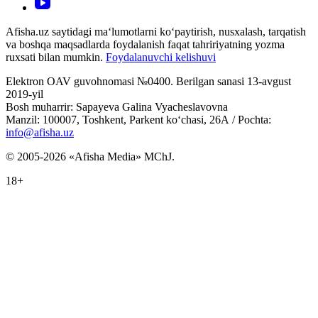
Afisha.uz saytidagi ma‘lumotlarni ko‘paytirish, nusxalash, tarqatish
va boshqa maqsadlarda foydalanish faqat tahririyatning yozma
ruxsati bilan mumkin.
Foydalanuvchi kelishuvi
Elektron OAV guvohnomasi №0400. Berilgan sanasi 13-avgust
2019-yil
Bosh muharrir: Sapayeva Galina Vyacheslavovna
Manzil: 100007, Toshkent, Parkent ko‘chasi, 26А / Pochta:
info@afisha.uz
© 2005-2026 «Afisha Media» MChJ.
18+