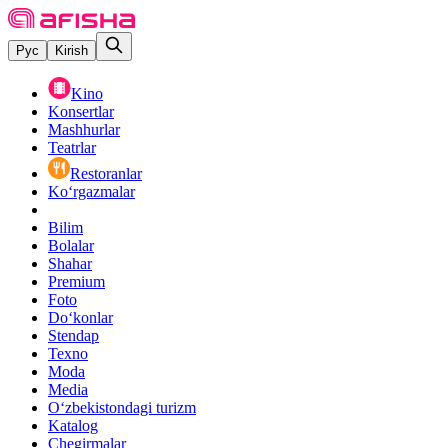
Рус
Kirish
Kino
Konsertlar
Mashhurlar
Teatrlar
Restoranlar
Ko‘rgazmalar
Bilim
Bolalar
Shahar
Premium
Foto
Do‘konlar
Stendap
Texno
Moda
Media
O‘zbekistondagi turizm
Katalog
Chegirmalar