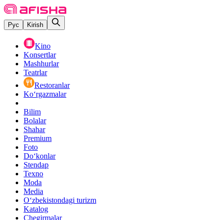
Рус
Kirish
Kino
Konsertlar
Mashhurlar
Teatrlar
Restoranlar
Ko‘rgazmalar
Bilim
Bolalar
Shahar
Premium
Foto
Do‘konlar
Stendap
Texno
Moda
Media
O‘zbekistondagi turizm
Katalog
Chegirmalar