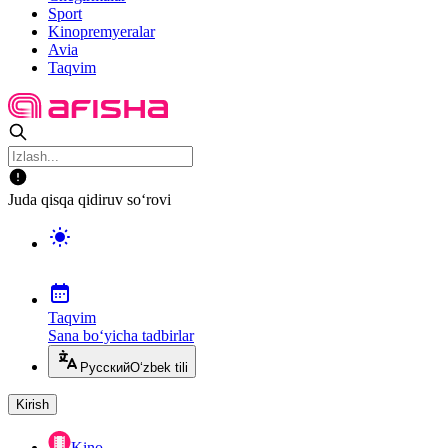
Sport
Kinopremyeralar
Avia
Taqvim
Juda qisqa qidiruv so‘rovi
Taqvim
Sana bo‘yicha tadbirlar
Русский
O‘zbek tili
Kirish
Kino