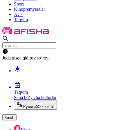
Sport
Kinopremyeralar
Avia
Taqvim
Juda qisqa qidiruv so‘rovi
Taqvim
Sana bo‘yicha tadbirlar
Русский
O‘zbek tili
Kirish
Kino