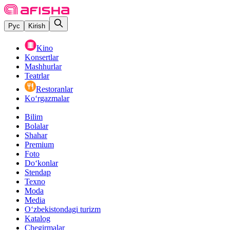
Рус
Kirish
Kino
Konsertlar
Mashhurlar
Teatrlar
Restoranlar
Ko‘rgazmalar
Bilim
Bolalar
Shahar
Premium
Foto
Do‘konlar
Stendap
Texno
Moda
Media
O‘zbekistondagi turizm
Katalog
Chegirmalar