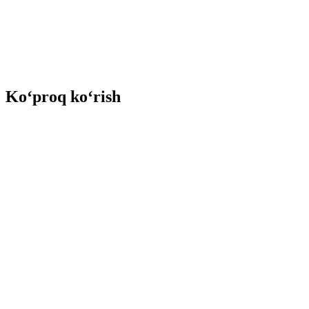
Ko‘proq ko‘rish