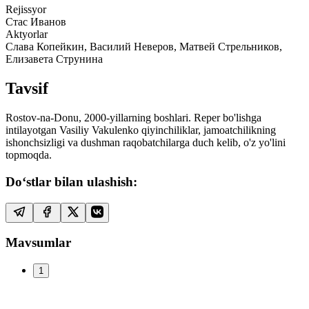
Rejissyor
Стас Иванов
Aktyorlar
Слава Копейкин, Василий Неверов, Матвей Стрельников,
Елизавета Струнина
Tavsif
Rostov-na-Donu, 2000-yillarning boshlari. Reper bo'lishga
intilayotgan Vasiliy Vakulenko qiyinchiliklar, jamoatchilikning
ishonchsizligi va dushman raqobatchilarga duch kelib, o'z yo'lini
topmoqda.
Do‘stlar bilan ulashish:
Mavsumlar
1