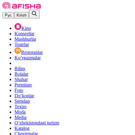
Рус
Kirish
Kino
Konsertlar
Mashhurlar
Teatrlar
Restoranlar
Ko‘rgazmalar
Bilim
Bolalar
Shahar
Premium
Foto
Do‘konlar
Stendap
Texno
Moda
Media
O‘zbekistondagi turizm
Katalog
Chegirmalar