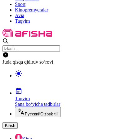
Sport
Kinopremyeralar
Avia
Taqvim
Juda qisqa qidiruv so‘rovi
Taqvim
Sana bo‘yicha tadbirlar
Русский
O‘zbek tili
Kirish
Kino