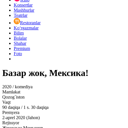
Konsertlar
Mashhurlar
Teatrlar
Restoranlar
Ko‘rgazmalar
Bilim
Bolalar
Shahar
Premium
Foto
Базар жок, Мексика!
2020 / komediya
Mamlakat
Qozog`iston
Vaqt
90
daqiqa
/
1 s. 30 daqiqa
Premyera
2-aprel 2020 (Jahon)
Rejissyor
Женисхан Момышев