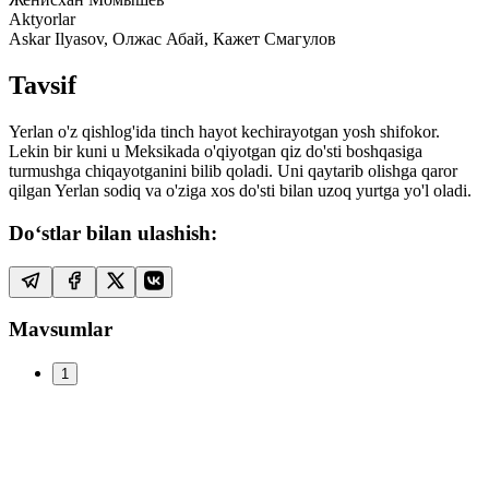
Aktyorlar
Askar Ilyasov, Олжас Абай, Кажет Смагулов
Tavsif
Yerlan o'z qishlog'ida tinch hayot kechirayotgan yosh shifokor.
Lekin bir kuni u Meksikada o'qiyotgan qiz do'sti boshqasiga
turmushga chiqayotganini bilib qoladi. Uni qaytarib olishga qaror
qilgan Yerlan sodiq va o'ziga xos do'sti bilan uzoq yurtga yo'l oladi.
Do‘stlar bilan ulashish:
Mavsumlar
1