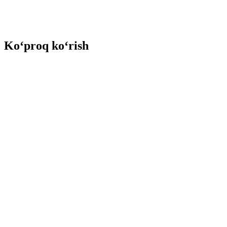
Ko‘proq ko‘rish