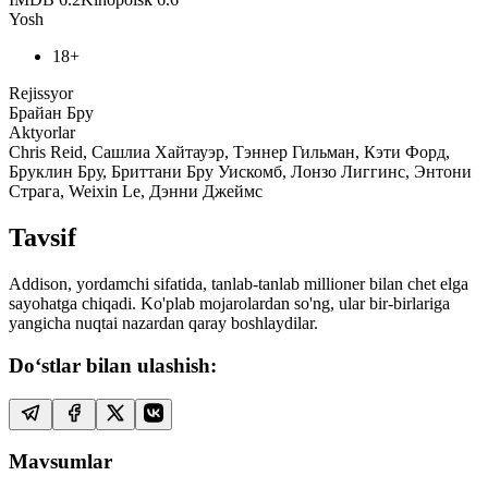
Yosh
18+
Rejissyor
Брайан Бру
Aktyorlar
Chris Reid, Сашлиа Хайтауэр, Тэннер Гильман, Кэти Форд,
Бруклин Бру, Бриттани Бру Уискомб, Лонзо Лиггинс, Энтони
Страга, Weixin Le, Дэнни Джеймс
Tavsif
Addison, yordamchi sifatida, tanlab-tanlab millioner bilan chet elga
sayohatga chiqadi. Ko'plab mojarolardan so'ng, ular bir-birlariga
yangicha nuqtai nazardan qaray boshlaydilar.
Do‘stlar bilan ulashish:
Mavsumlar