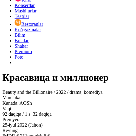
Konsertlar
Mashhurlar
Teatrlar
Restoranlar
Ko‘rgazmalar
Bilim
Bolalar
Shahar
Premium
Foto
Красавица и миллионер
Beauty and the Billionaire / 2022 / drama, komediya
Mamlakat
Kanada, AQSh
Vaqt
92
daqiqa
/
1 s. 32 daqiqa
Premyera
25-iyul 2022 (Jahon)
Reyting
IMDB
6.2
Kinopoisk
6.6