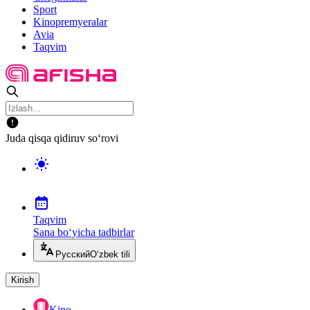
Sport
Kinopremyeralar
Avia
Taqvim
Juda qisqa qidiruv so‘rovi
Taqvim
Sana bo‘yicha tadbirlar
Русский
O‘zbek tili
Kirish
Kino