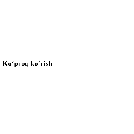
Ko‘proq ko‘rish