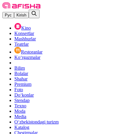
Рус
Kirish
Kino
Konsertlar
Mashhurlar
Teatrlar
Restoranlar
Ko‘rgazmalar
Bilim
Bolalar
Shahar
Premium
Foto
Do‘konlar
Stendap
Texno
Moda
Media
O‘zbekistondagi turizm
Katalog
Chegirmalar