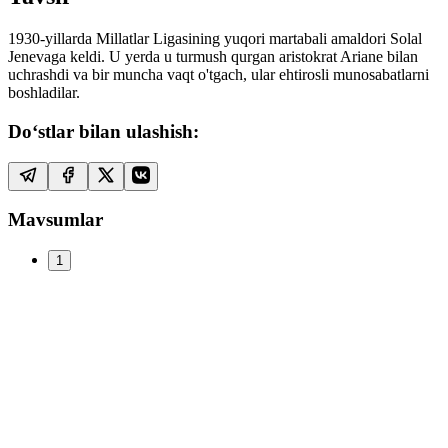
1930-yillarda Millatlar Ligasining yuqori martabali amaldori Solal
Jenevaga keldi. U yerda u turmush qurgan aristokrat Ariane bilan
uchrashdi va bir muncha vaqt o'tgach, ular ehtirosli munosabatlarni
boshladilar.
Do‘stlar bilan ulashish:
Mavsumlar
1