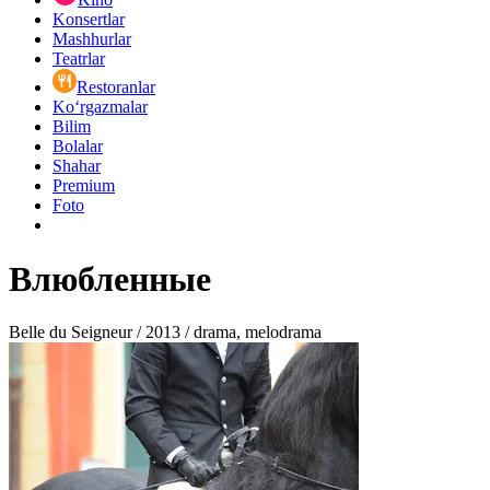
Konsertlar
Mashhurlar
Teatrlar
Restoranlar
Ko‘rgazmalar
Bilim
Bolalar
Shahar
Premium
Foto
Влюбленные
Belle du Seigneur / 2013 / drama, melodrama