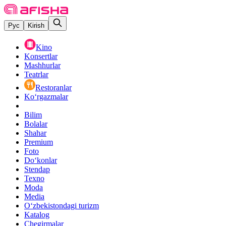
Рус
Kirish
Kino
Konsertlar
Mashhurlar
Teatrlar
Restoranlar
Ko‘rgazmalar
Bilim
Bolalar
Shahar
Premium
Foto
Do‘konlar
Stendap
Texno
Moda
Media
O‘zbekistondagi turizm
Katalog
Chegirmalar