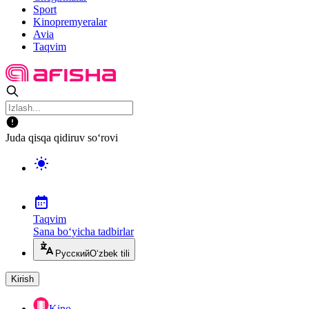
Sport
Kinopremyeralar
Avia
Taqvim
Juda qisqa qidiruv so‘rovi
Taqvim
Sana bo‘yicha tadbirlar
Русский
O‘zbek tili
Kirish
Kino