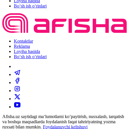
Loyiha haqida
Bo‘sh ish o‘rinlari
Kontaktlar
Reklama
Loyiha haqida
Bo‘sh ish o‘rinlari
Afisha.uz saytidagi ma‘lumotlarni ko‘paytirish, nusxalash, tarqatish
va boshqa maqsadlarda foydalanish faqat tahririyatning yozma
ruxsati bilan mumkin.
Foydalanuvchi kelishuvi