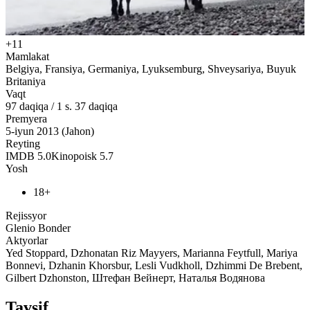
+11
Mamlakat
Belgiya, Fransiya, Germaniya, Lyuksemburg, Shveysariya, Buyuk
Britaniya
Vaqt
97
daqiqa
/
1 s. 37 daqiqa
Premyera
5-iyun 2013 (Jahon)
Reyting
IMDB
5.0
Kinopoisk
5.7
Yosh
18+
Rejissyor
Glenio Bonder
Aktyorlar
Yed Stoppard, Dzhonatan Riz Mayyers, Marianna Feytfull, Mariya
Bonnevi, Dzhanin Khorsbur, Lesli Vudkholl, Dzhimmi De Brebent,
Gilbert Dzhonston, Штефан Вейнерт, Наталья Водянова
Tavsif