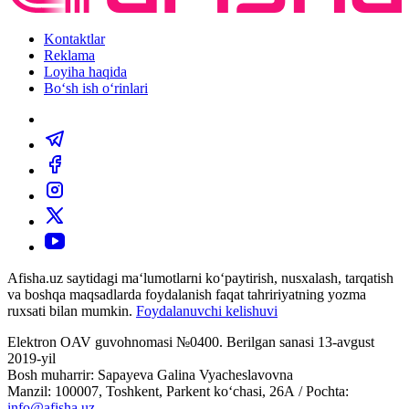
Kontaktlar
Reklama
Loyiha haqida
Bo‘sh ish o‘rinlari
Afisha.uz saytidagi ma‘lumotlarni ko‘paytirish, nusxalash, tarqatish
va boshqa maqsadlarda foydalanish faqat tahririyatning yozma
ruxsati bilan mumkin.
Foydalanuvchi kelishuvi
Elektron OAV guvohnomasi №0400. Berilgan sanasi 13-avgust
2019-yil
Bosh muharrir: Sapayeva Galina Vyacheslavovna
Manzil: 100007, Toshkent, Parkent ko‘chasi, 26А / Pochta:
info@afisha.uz