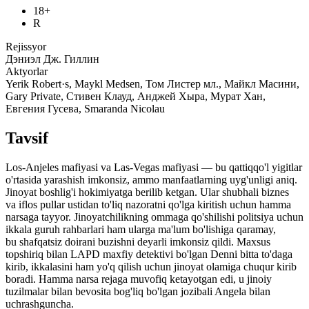
18+
R
Rejissyor
Дэниэл Дж. Гиллин
Aktyorlar
Yerik Robert·s, Maykl Medsen, Том Листер мл., Майкл Масини,
Gary Private, Стивен Клауд, Анджей Хыра, Мурат Хан,
Евгения Гусева, Smaranda Nicolau
Tavsif
Los-Anjeles mafiyasi va Las-Vegas mafiyasi — bu qattiqqo'l yigitlar
o'rtasida yarashish imkonsiz, ammo manfaatlarning uyg'unligi aniq.
Jinoyat boshlig'i hokimiyatga berilib ketgan. Ular shubhali biznes
va iflos pullar ustidan to'liq nazoratni qo'lga kiritish uchun hamma
narsaga tayyor. Jinoyatchilikning ommaga qo'shilishi politsiya uchun
ikkala guruh rahbarlari ham ularga ma'lum bo'lishiga qaramay,
bu shafqatsiz doirani buzishni deyarli imkonsiz qildi. Maxsus
topshiriq bilan LAPD maxfiy detektivi bo'lgan Denni bitta to'daga
kirib, ikkalasini ham yo'q qilish uchun jinoyat olamiga chuqur kirib
boradi. Hamma narsa rejaga muvofiq ketayotgan edi, u jinoiy
tuzilmalar bilan bevosita bog'liq bo'lgan jozibali Angela bilan
uchrashguncha.