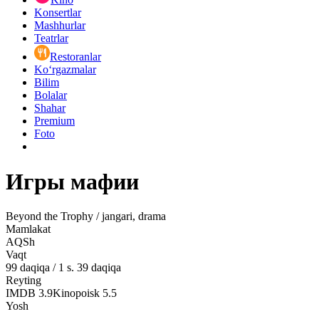
Konsertlar
Mashhurlar
Teatrlar
Restoranlar
Ko‘rgazmalar
Bilim
Bolalar
Shahar
Premium
Foto
Игры мафии
Beyond the Trophy / jangari, drama
Mamlakat
AQSh
Vaqt
99
daqiqa
/
1 s. 39 daqiqa
Reyting
IMDB
3.9
Kinopoisk
5.5
Yosh