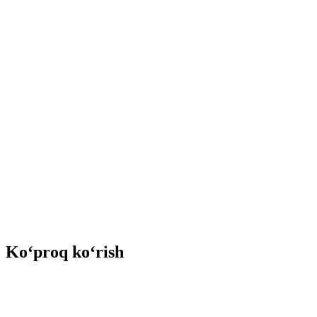
Ko‘proq ko‘rish