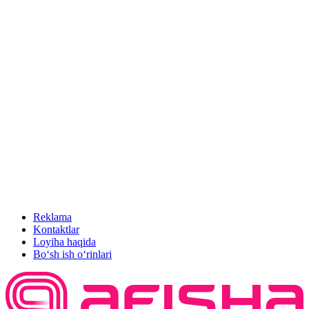
Reklama
Kontaktlar
Loyiha haqida
Bo‘sh ish o‘rinlari