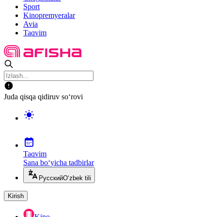
Sport
Kinopremyeralar
Avia
Taqvim
Juda qisqa qidiruv so‘rovi
Taqvim
Sana bo‘yicha tadbirlar
Русский
O‘zbek tili
Kirish
Kino