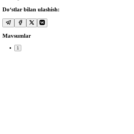
Do‘stlar bilan ulashish:
Mavsumlar
1