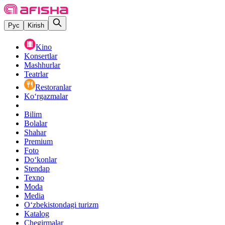
Рус
Kirish
Kino
Konsertlar
Mashhurlar
Teatrlar
Restoranlar
Ko‘rgazmalar
Bilim
Bolalar
Shahar
Premium
Foto
Do‘konlar
Stendap
Texno
Moda
Media
O‘zbekistondagi turizm
Katalog
Chegirmalar