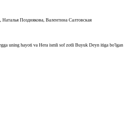
а, Наталья Позднякова, Валентина Салтовская
Olegga uning hayoti va Hera ismli sof zotli Buyuk Deyn itiga bo'lgan