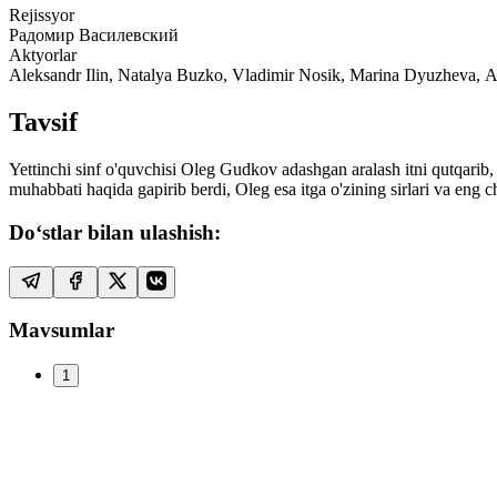
Rejissyor
Радомир Василевский
Aktyorlar
Aleksandr Ilin, Natalya Buzko, Vladimir Nosik, Marina Dyuzhe
Tavsif
Yettinchi sinf o'quvchisi Oleg Gudkov adashgan aralash itni qutqarib, 
muhabbati haqida gapirib berdi, Oleg esa itga o'zining sirlari va eng ch
Do‘stlar bilan ulashish:
Mavsumlar
1