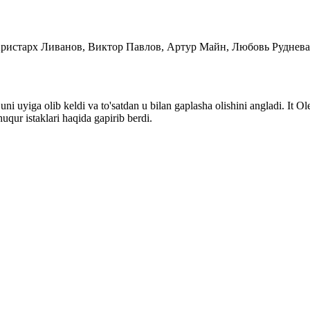
va, Аристарх Ливанов, Виктор Павлов, Артур Майн, Любовь Руднев
uni uyiga olib keldi va to'satdan u bilan gaplasha olishini angladi. It 
uqur istaklari haqida gapirib berdi.