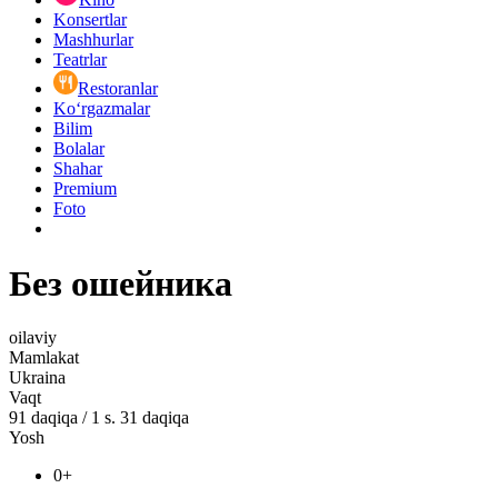
Konsertlar
Mashhurlar
Teatrlar
Restoranlar
Ko‘rgazmalar
Bilim
Bolalar
Shahar
Premium
Foto
Без ошейника
oilaviy
Mamlakat
Ukraina
Vaqt
91
daqiqa
/
1 s. 31 daqiqa
Yosh
0+