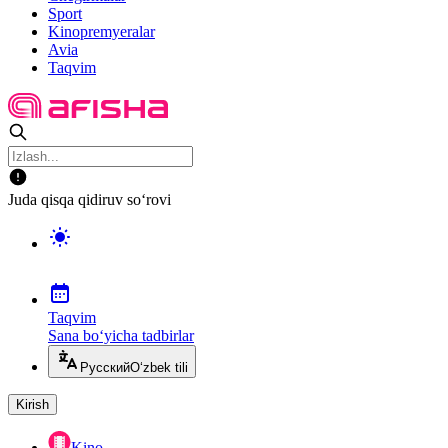
Sport
Kinopremyeralar
Avia
Taqvim
Juda qisqa qidiruv so‘rovi
Taqvim
Sana bo‘yicha tadbirlar
Русский
O‘zbek tili
Kirish
Kino