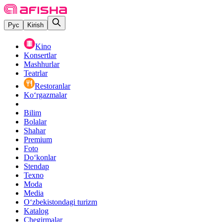
Рус
Kirish
Kino
Konsertlar
Mashhurlar
Teatrlar
Restoranlar
Ko‘rgazmalar
Bilim
Bolalar
Shahar
Premium
Foto
Do‘konlar
Stendap
Texno
Moda
Media
O‘zbekistondagi turizm
Katalog
Chegirmalar