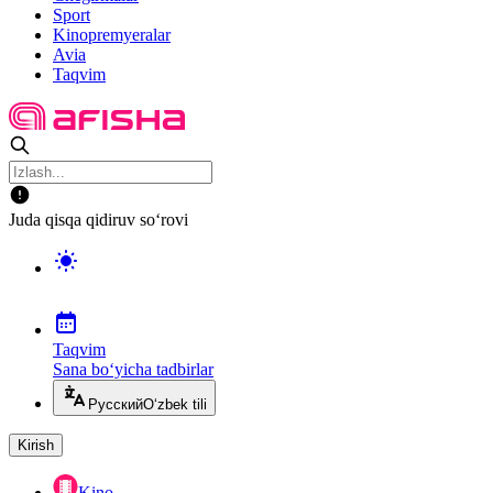
Sport
Kinopremyeralar
Avia
Taqvim
Juda qisqa qidiruv so‘rovi
Taqvim
Sana bo‘yicha tadbirlar
Русский
O‘zbek tili
Kirish
Kino