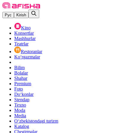
Рус
Kirish
Kino
Konsertlar
Mashhurlar
Teatrlar
Restoranlar
Ko‘rgazmalar
Bilim
Bolalar
Shahar
Premium
Foto
Do‘konlar
Stendap
Texno
Moda
Media
O‘zbekistondagi turizm
Katalog
Chegirmalar