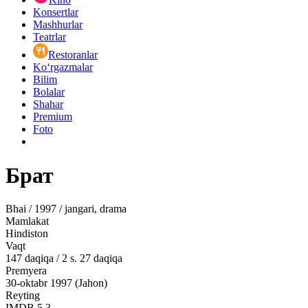
Konsertlar
Mashhurlar
Teatrlar
Restoranlar
Ko‘rgazmalar
Bilim
Bolalar
Shahar
Premium
Foto
Брат
Bhai / 1997 / jangari, drama
Mamlakat
Hindiston
Vaqt
147
daqiqa
/
2 s. 27 daqiqa
Premyera
30-oktabr 1997 (Jahon)
Reyting
IMDB
5.3