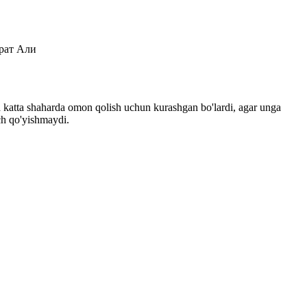
шрат Али
 katta shaharda omon qolish uchun kurashgan bo'lardi, agar unga
ch qo'yishmaydi.