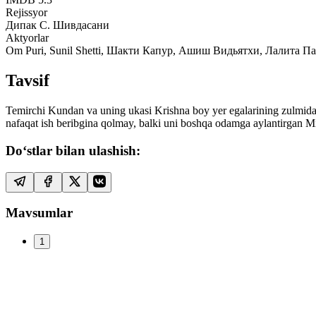
Rejissyor
Дипак С. Шивдасани
Aktyorlar
Om Puri, Sunil Shetti, Шакти Капур, Ашиш Видьятхи, Лалита П
Tavsif
Temirchi Kundan va uning ukasi Krishna boy yer egalarining zulmidan
nafaqat ish beribgina qolmay, balki uni boshqa odamga aylantirgan M
Do‘stlar bilan ulashish:
Mavsumlar
1