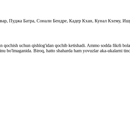
авар, Пуджа Батра, Сонали Бендре, Кадер Кхан, Кунал Кхему, И
 qochish uchun qishlog'idan qochib ketishadi. Ammo sodda fikrli bola
inu bo'lmaganida. Biroq, hatto shaharda ham yovuzlar aka-ukalarni tin