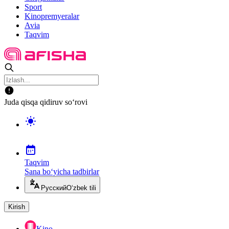
Sport
Kinopremyeralar
Avia
Taqvim
Juda qisqa qidiruv so‘rovi
Taqvim
Sana bo‘yicha tadbirlar
Русский
O‘zbek tili
Kirish
Kino