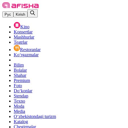
Рус
Kirish
Kino
Konsertlar
Mashhurlar
Teatrlar
Restoranlar
Ko‘rgazmalar
Bilim
Bolalar
Shahar
Premium
Foto
Do‘konlar
Stendap
Texno
Moda
Media
O‘zbekistondagi turizm
Katalog
Chegirmalar