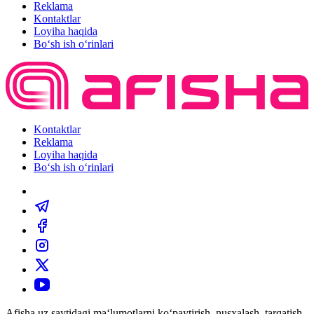
Reklama
Kontaktlar
Loyiha haqida
Bo‘sh ish o‘rinlari
Kontaktlar
Reklama
Loyiha haqida
Bo‘sh ish o‘rinlari
Afisha.uz saytidagi ma‘lumotlarni ko‘paytirish, nusxalash, tarqatish