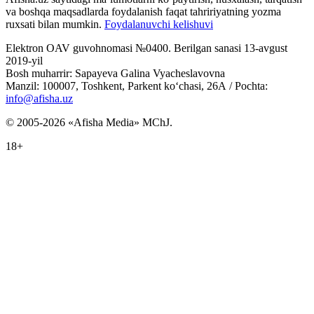
va boshqa maqsadlarda foydalanish faqat tahririyatning yozma
ruxsati bilan mumkin.
Foydalanuvchi kelishuvi
Elektron OAV guvohnomasi №0400. Berilgan sanasi 13-avgust
2019-yil
Bosh muharrir: Sapayeva Galina Vyacheslavovna
Manzil: 100007, Toshkent, Parkent ko‘chasi, 26А / Pochta:
info@afisha.uz
© 2005-2026 «Afisha Media» MChJ.
18+