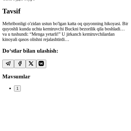
Tavsif
Mehribonligi o'zidan ustun bo'lgan katta oq quyonning hikoyasi. Bir
quyoshli kunda uchta kemiruvchi Buckni bezorilik qila boshladi…
va u tushundi: “Menga yetarli!” U jirkanch kemiruvchilardan
kinoyali qasos olishni rejalashtirdi…
Do‘stlar bilan ulashish:
Mavsumlar
1