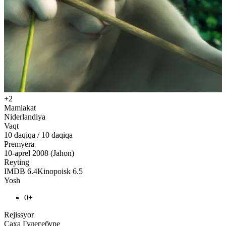
+2
Mamlakat
Niderlandiya
Vaqt
10
daqiqa
/
10 daqiqa
Premyera
10-aprel 2008 (Jahon)
Reyting
IMDB
6.4
Kinopoisk
6.5
Yosh
0+
Rejissyor
Саха Гудегебуре