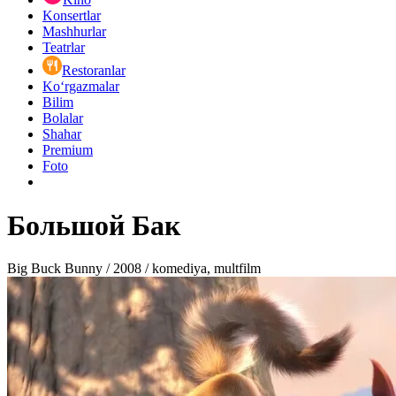
Konsertlar
Mashhurlar
Teatrlar
Restoranlar
Ko‘rgazmalar
Bilim
Bolalar
Shahar
Premium
Foto
Большой Бак
Big Buck Bunny / 2008 / komediya, multfilm