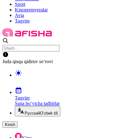
Sport
Kinopremyeralar
Avia
Taqvim
Juda qisqa qidiruv so‘rovi
Taqvim
Sana bo‘yicha tadbirlar
Русский
O‘zbek tili
Kirish
Kino