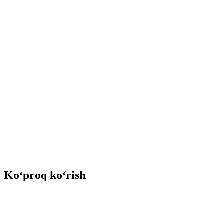
Ko‘proq ko‘rish