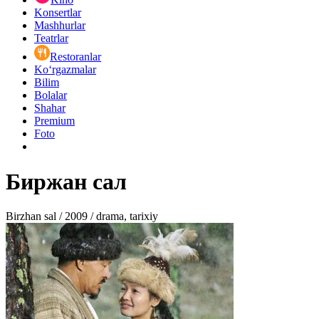
Konsertlar
Mashhurlar
Teatrlar
Restoranlar
Ko‘rgazmalar
Bilim
Bolalar
Shahar
Premium
Foto
Биржан сал
Birzhan sal / 2009 / drama, tarixiy