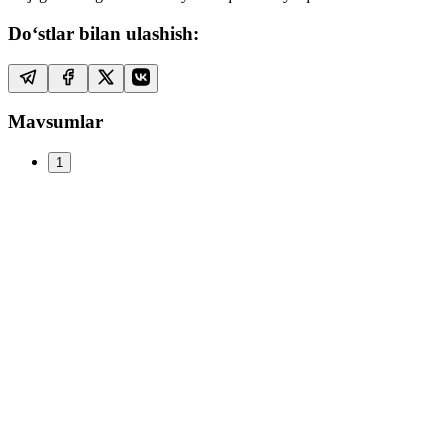
Do‘stlar bilan ulashish:
Mavsumlar
1