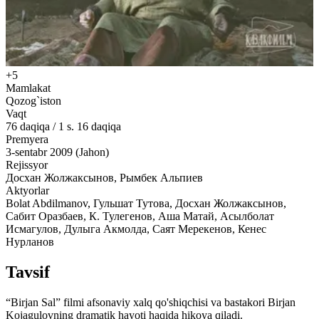
+5
Mamlakat
Qozog`iston
Vaqt
76
daqiqa
/
1 s. 16 daqiqa
Premyera
3-sentabr 2009 (Jahon)
Rejissyor
Досхан Жолжаксынов, Рымбек Альпиев
Aktyorlar
Bolat Abdilmanov, Гульшат Тутова, Досхан Жолжаксынов,
Сабит Оразбаев, К. Тулегенов, Аша Матай, Асылболат
Исмагулов, Дулыга Акмолда, Саят Мерекенов, Кенес
Нурланов
Tavsif
“Birjan Sal” filmi afsonaviy xalq qo'shiqchisi va bastakori Birjan
Kojagulovning dramatik hayoti haqida hikoya qiladi.