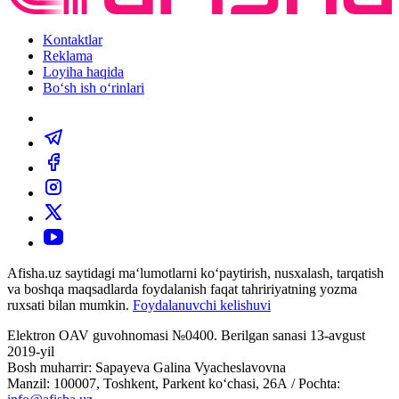
Kontaktlar
Reklama
Loyiha haqida
Bo‘sh ish o‘rinlari
Afisha.uz saytidagi ma‘lumotlarni ko‘paytirish, nusxalash, tarqatish
va boshqa maqsadlarda foydalanish faqat tahririyatning yozma
ruxsati bilan mumkin.
Foydalanuvchi kelishuvi
Elektron OAV guvohnomasi №0400. Berilgan sanasi 13-avgust
2019-yil
Bosh muharrir: Sapayeva Galina Vyacheslavovna
Manzil: 100007, Toshkent, Parkent ko‘chasi, 26А / Pochta: