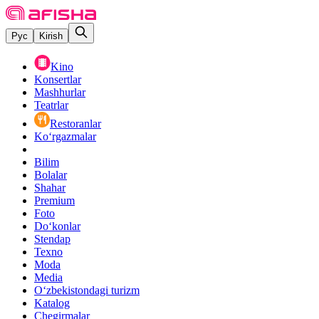
Рус
Kirish
Kino
Konsertlar
Mashhurlar
Teatrlar
Restoranlar
Ko‘rgazmalar
Bilim
Bolalar
Shahar
Premium
Foto
Do‘konlar
Stendap
Texno
Moda
Media
O‘zbekistondagi turizm
Katalog
Chegirmalar