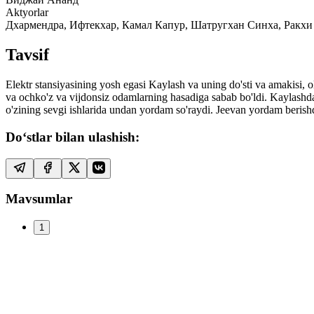
Aktyorlar
Дхармендра, Ифтекхар, Камал Капур, Шатругхан Синха, Ракхи
Tavsif
Elektr stansiyasining yosh egasi Kaylash va uning do'sti va amakisi, o
va ochko'z va vijdonsiz odamlarning hasadiga sabab bo'ldi. Kaylash
o'zining sevgi ishlarida undan yordam so'raydi. Jeevan yordam berish
Do‘stlar bilan ulashish:
Mavsumlar
1