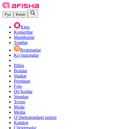
Рус
Kirish
Kino
Konsertlar
Mashhurlar
Teatrlar
Restoranlar
Ko‘rgazmalar
Bilim
Bolalar
Shahar
Premium
Foto
Do‘konlar
Stendap
Texno
Moda
Media
O‘zbekistondagi turizm
Katalog
Chegirmalar