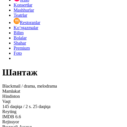
Konsertlar
Mashhurlar
Teatrlar
Restoranlar
Ko‘rgazmalar
Bilim
Bolalar
Shahar
Premium
Foto
Шантаж
Blackmail / drama, melodrama
Mamlakat
Hindiston
Vaqt
145
daqiqa
/
2 s. 25 daqiqa
Reyting
IMDB
6.6
Rejissyor
Виджай Ананд