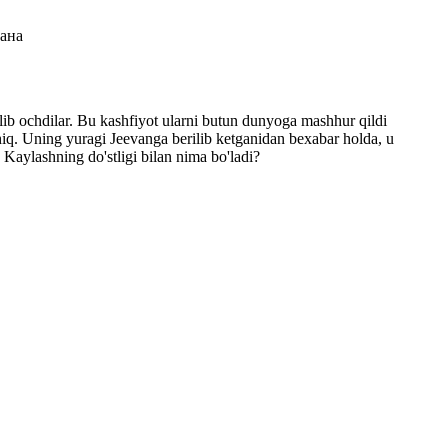
Рана
'lib ochdilar. Bu kashfiyot ularni butun dunyoga mashhur qildi
q. Uning yuragi Jeevanga berilib ketganidan bexabar holda, u
Kaylashning do'stligi bilan nima bo'ladi?