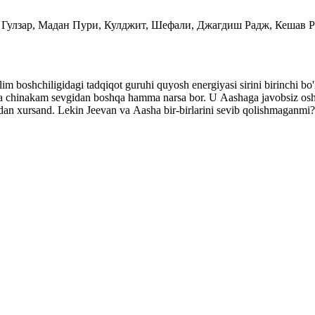
 Гулзар, Мадан Пури, Кулджит, Шефали, Джагдиш Радж, Кешав 
lim boshchiligidagi tadqiqot guruhi quyosh energiyasi sirini birinchi bo
da chinakam sevgidan boshqa hamma narsa bor. U Aashaga javobsiz oshi
dan xursand. Lekin Jeevan va Aasha bir-birlarini sevib qolishmaganmi? 