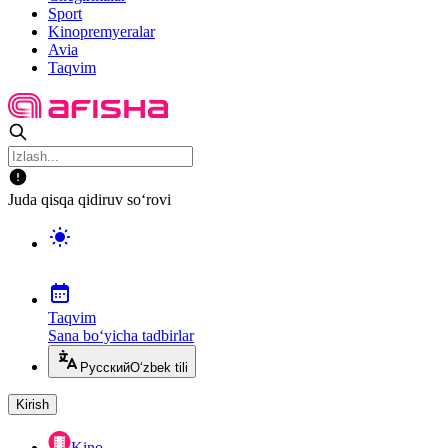
Sport
Kinopremyeralar
Avia
Taqvim
Juda qisqa qidiruv so‘rovi
Taqvim
Sana bo‘yicha tadbirlar
Русский
O‘zbek tili
Kirish
Kino