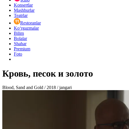
Konsertlar
Mashhurlar
Teatrlar
Restoranlar
Ko‘rgazmalar
Bilim
Bolalar
Shahar
Premium
Foto
Кровь, песок и золото
Blood, Sand and Gold / 2018 / jangari