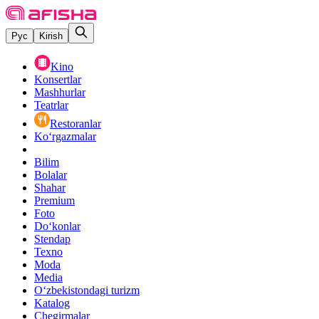
Рус
Kirish
Kino
Konsertlar
Mashhurlar
Teatrlar
Restoranlar
Ko‘rgazmalar
Bilim
Bolalar
Shahar
Premium
Foto
Do‘konlar
Stendap
Texno
Moda
Media
O‘zbekistondagi turizm
Katalog
Chegirmalar