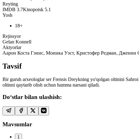
Reyting
IMDB
3.7
Kinopoisk
5.1
Yosh
18+
Rejissyor
Gelan Konnell
Aktyorlar
Аарон Коста Гэнис, Моника Уэст, Кристофер Редман, Дженни 
Tavsif
Bir guruh arxeologlar ser Frensis Dreykning yo'qolgan oltinini Sahro
oltinni qaytarib olish uchun hamma narsani qiladi.
Do‘stlar bilan ulashish:
Mavsumlar
1