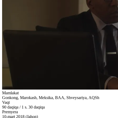
Mamlakat
Gonkong, Marokash, Meksika, BAA, Shveysariya, AQSh
Vaqt
90
daqiqa
/
1 s. 30 daqiqa
Premyera
10-mart 2018 (Jahon)