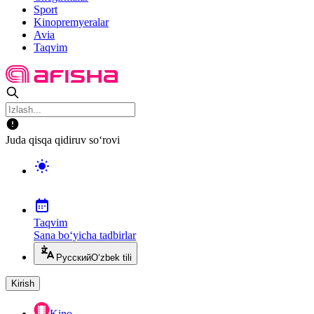
Sport
Kinopremyeralar
Avia
Taqvim
Juda qisqa qidiruv so‘rovi
Taqvim
Sana bo‘yicha tadbirlar
Русский
O‘zbek tili
Kirish
Kino