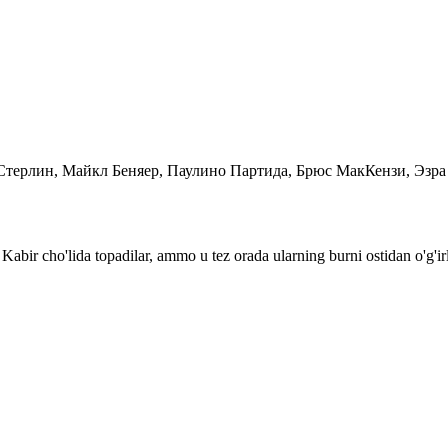
Стерлин, Майкл Беняер, Паулино Партида, Брюс МакКензи, Эзра
i Kabir cho'lida topadilar, ammo u tez orada ularning burni ostidan o'