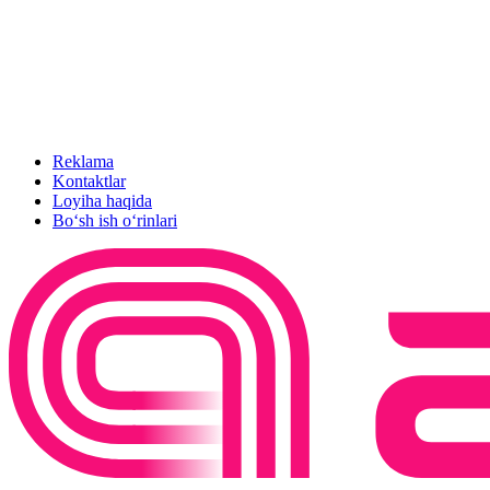
Reklama
Kontaktlar
Loyiha haqida
Bo‘sh ish o‘rinlari