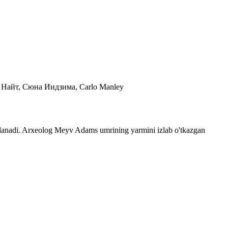
 Найт, Сюна Иидзима, Carlo Manley
g'irlanadi. Arxeolog Meyv Adams umrining yarmini izlab o'tkazgan