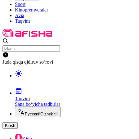
Sport
Kinopremyeralar
Avia
Taqvim
Juda qisqa qidiruv so‘rovi
Taqvim
Sana bo‘yicha tadbirlar
Русский
O‘zbek tili
Kirish
Kino