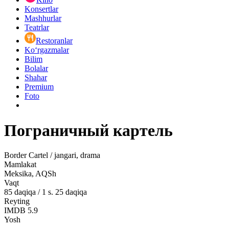
Konsertlar
Mashhurlar
Teatrlar
Restoranlar
Ko‘rgazmalar
Bilim
Bolalar
Shahar
Premium
Foto
Пограничный картель
Border Cartel / jangari, drama
Mamlakat
Meksika, AQSh
Vaqt
85
daqiqa
/
1 s. 25 daqiqa
Reyting
IMDB
5.9
Yosh