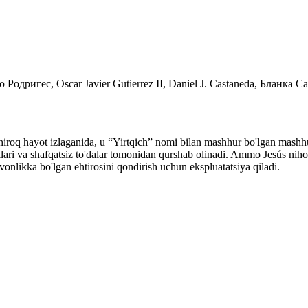
одригес, Oscar Javier Gutierrez II, Daniel J. Castaneda, Бланка Са
hiroq hayot izlaganida, u “Yirtqich” nomi bilan mashhur bo'lgan mashh
lari va shafqatsiz to'dalar tomonidan qurshab olinadi. Ammo Jesús niho
onlikka bo'lgan ehtirosini qondirish uchun ekspluatatsiya qiladi.