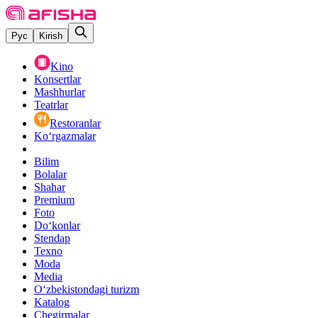
Рус
Kirish
Kino
Konsertlar
Mashhurlar
Teatrlar
Restoranlar
Ko‘rgazmalar
Bilim
Bolalar
Shahar
Premium
Foto
Do‘konlar
Stendap
Texno
Moda
Media
O‘zbekistondagi turizm
Katalog
Chegirmalar