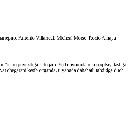
мперио, Antonio Villarreal, Micheal Morse, Rocio Amaya
ur “o'lim poyezdiga” chiqadi. Yo'l davomida u korruptsiyalashgan
yat chegarani kesib o'tganda, u yanada dahshatli tahdidga duch