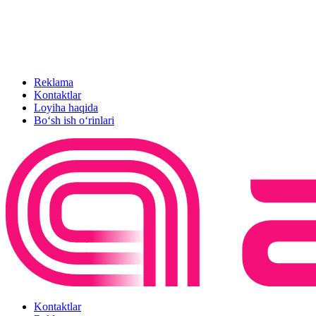
Reklama
Kontaktlar
Loyiha haqida
Bo‘sh ish o‘rinlari
Kontaktlar