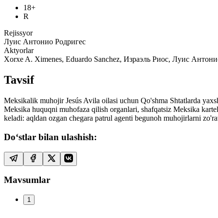
18+
R
Rejissyor
Луис Антонио Родригес
Aktyorlar
Xorxe A. Ximenes, Eduardo Sanchez, Израэль Риос, Луис Антонио Р
Tavsif
Meksikalik muhojir Jesús Avila oilasi uchun Qo'shma Shtatlarda yaxs
Meksika huquqni muhofaza qilish organlari, shafqatsiz Meksika kartel
keladi: aqldan ozgan chegara patrul agenti begunoh muhojirlarni zo'rav
Do‘stlar bilan ulashish:
Mavsumlar
1