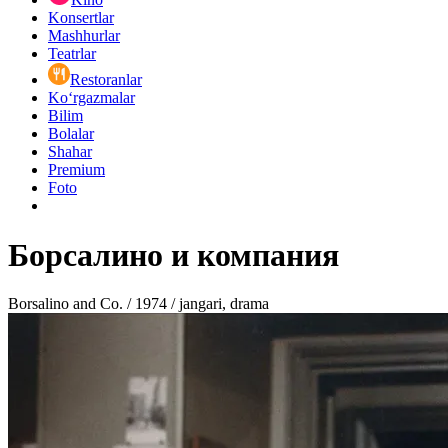
Konsertlar
Mashhurlar
Teatrlar
Restoranlar
Ko‘rgazmalar
Bilim
Bolalar
Shahar
Premium
Foto
Борсалино и компания
Borsalino and Co. / 1974 / jangari, drama