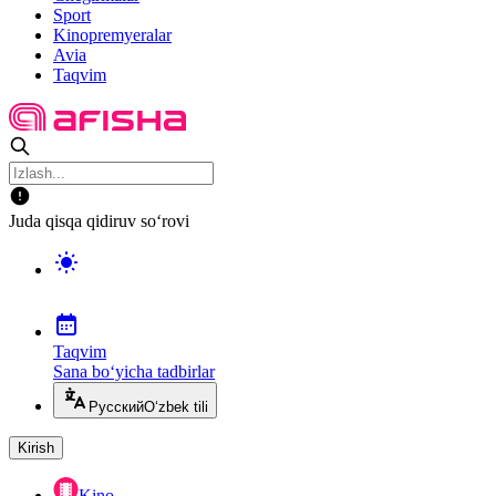
Sport
Kinopremyeralar
Avia
Taqvim
Juda qisqa qidiruv so‘rovi
Taqvim
Sana bo‘yicha tadbirlar
Русский
O‘zbek tili
Kirish
Kino