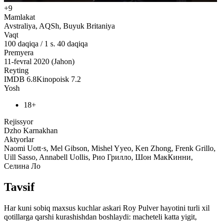
+9
Mamlakat
Avstraliya, AQSh, Buyuk Britaniya
Vaqt
100
daqiqa
/
1 s. 40 daqiqa
Premyera
11-fevral 2020 (Jahon)
Reyting
IMDB
6.8
Kinopoisk
7.2
Yosh
18+
Rejissyor
Dzho Karnakhan
Aktyorlar
Naomi Uott·s, Mel Gibson, Mishel Yyeo, Ken Zhong, Frenk Grillo,
Uill Sasso, Annabell Uollis, Рио Грилло, Шон МакКинни,
Селина Ло
Tavsif
Har kuni sobiq maxsus kuchlar askari Roy Pulver hayotini turli xil
qotillarga qarshi kurashishdan boshlaydi: macheteli katta yigit,