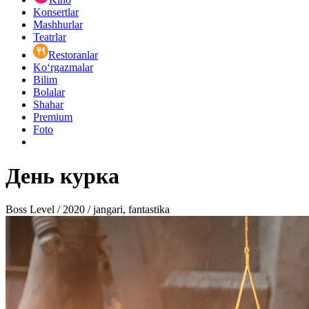
Konsertlar
Mashhurlar
Teatrlar
Restoranlar
Ko‘rgazmalar
Bilim
Bolalar
Shahar
Premium
Foto
День курка
Boss Level / 2020 / jangari, fantastika