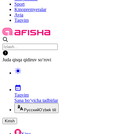
Sport
Kinopremyeralar
Avia
Taqvim
Juda qisqa qidiruv so‘rovi
Taqvim
Sana bo‘yicha tadbirlar
Русский
O‘zbek tili
Kirish
Kino