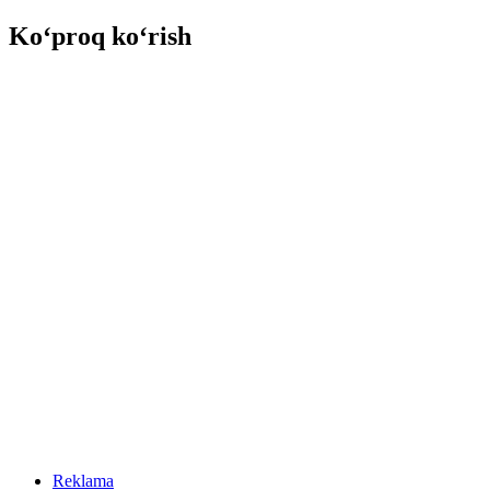
Ko‘proq ko‘rish
Reklama