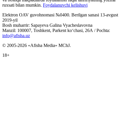
ruxsati bilan mumkin.
Foydalanuvchi kelishuvi
Elektron OAV guvohnomasi №0400. Berilgan sanasi 13-avgust
2019-yil
Bosh muharrir: Sapayeva Galina Vyacheslavovna
Manzil: 100007, Toshkent, Parkent ko‘chasi, 26А / Pochta:
info@afisha.uz
© 2005-2026 «Afisha Media» MChJ.
18+