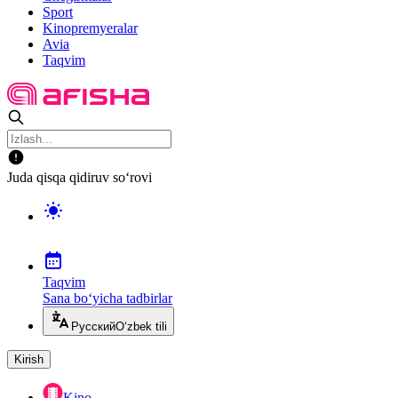
Sport
Kinopremyeralar
Avia
Taqvim
Juda qisqa qidiruv so‘rovi
Taqvim
Sana bo‘yicha tadbirlar
Русский
O‘zbek tili
Kirish
Kino