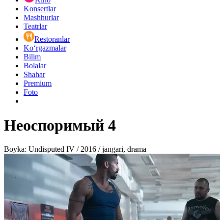
Konsertlar
Mashhurlar
Teatrlar
Restoranlar
Ko‘rgazmalar
Bilim
Bolalar
Shahar
Premium
Foto
Неоспоримый 4
Boyka: Undisputed IV / 2016 / jangari, drama