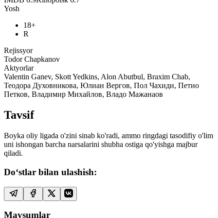
Yosh
18+
R
Rejissyor
Todor Chapkanov
Aktyorlar
Valentin Ganev, Skott Yedkins, Alon Abutbul, Braxim Chab,
Теодора Духовникова, Юлиан Вергов, Пол Чахиди, Петио
Петков, Владимир Михайлов, Владо Мажанаов
Tavsif
Boyka oliy ligada o'zini sinab ko'radi, ammo ringdagi tasodifiy o'lim
uni ishongan barcha narsalarini shubha ostiga qo'yishga majbur
qiladi.
Do‘stlar bilan ulashish:
Mavsumlar