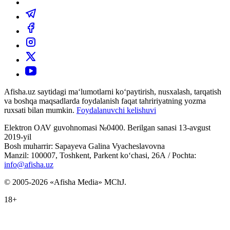
Afisha.uz saytidagi ma‘lumotlarni ko‘paytirish, nusxalash, tarqatish
va boshqa maqsadlarda foydalanish faqat tahririyatning yozma
ruxsati bilan mumkin.
Foydalanuvchi kelishuvi
Elektron OAV guvohnomasi №0400. Berilgan sanasi 13-avgust
2019-yil
Bosh muharrir: Sapayeva Galina Vyacheslavovna
Manzil: 100007, Toshkent, Parkent ko‘chasi, 26А / Pochta:
info@afisha.uz
© 2005-2026 «Afisha Media» MChJ.
18+