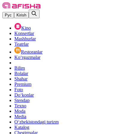
Рус
Kirish
Kino
Konsertlar
Mashhurlar
Teatrlar
Restoranlar
Ko‘rgazmalar
Bilim
Bolalar
Shahar
Premium
Foto
Do‘konlar
Stendap
Texno
Moda
Media
O‘zbekistondagi turizm
Katalog
Chegirmalar