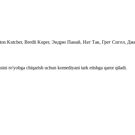
hton Kutcher, Bredli Kuper, Эндрю Панай, Нат Так, Грег Сигел, 
zusini ro'yobga chiqarish uchun komediyani tark etishga qaror qiladi.