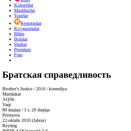
Konsertlar
Mashhurlar
Teatrlar
Restoranlar
Ko‘rgazmalar
Bilim
Bolalar
Shahar
Premium
Foto
Братская справедливость
Brother's Justice / 2010 / komediya
Mamlakat
AQSh
Vaqt
80
daqiqa
/
1 s. 20 daqiqa
Premyera
22-oktabr 2010 (Jahon)
Reyting
IMDB
4.5
Kinopoisk
5.6