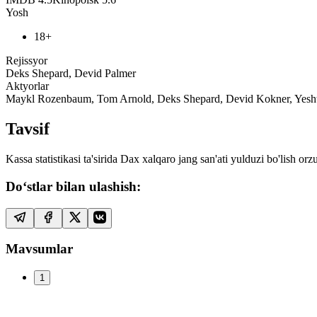
Yosh
18+
Rejissyor
Deks Shepard, Devid Palmer
Aktyorlar
Maykl Rozenbaum, Tom Arnold, Deks Shepard, Devid Kokner, Yes
Tavsif
Kassa statistikasi ta'sirida Dax xalqaro jang san'ati yulduzi bo'lish or
Do‘stlar bilan ulashish:
Mavsumlar
1