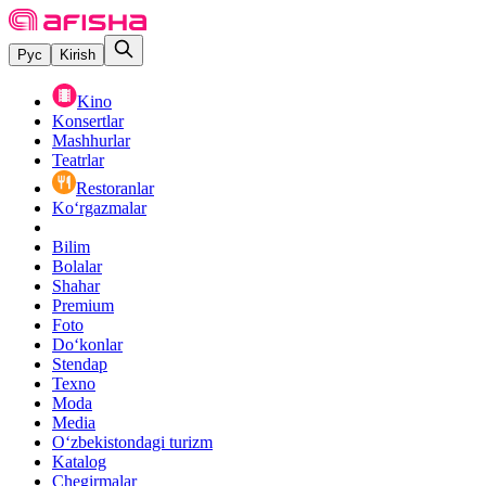
Рус
Kirish
Kino
Konsertlar
Mashhurlar
Teatrlar
Restoranlar
Ko‘rgazmalar
Bilim
Bolalar
Shahar
Premium
Foto
Do‘konlar
Stendap
Texno
Moda
Media
O‘zbekistondagi turizm
Katalog
Chegirmalar