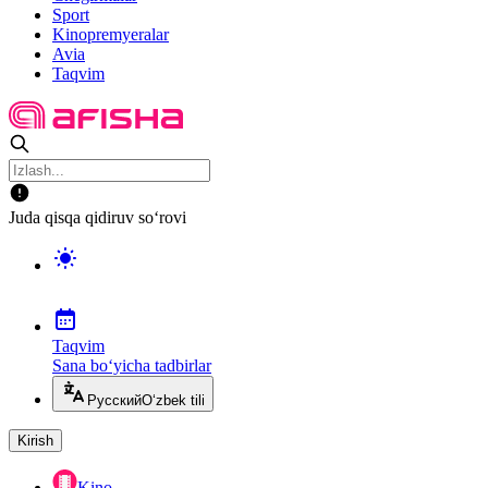
Sport
Kinopremyeralar
Avia
Taqvim
Juda qisqa qidiruv so‘rovi
Taqvim
Sana bo‘yicha tadbirlar
Русский
O‘zbek tili
Kirish
Kino