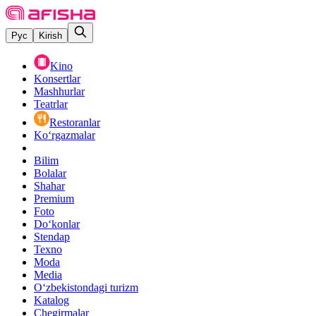
Рус
Kirish
Kino
Konsertlar
Mashhurlar
Teatrlar
Restoranlar
Ko‘rgazmalar
Bilim
Bolalar
Shahar
Premium
Foto
Do‘konlar
Stendap
Texno
Moda
Media
O‘zbekistondagi turizm
Katalog
Chegirmalar