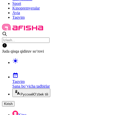
Sport
Kinopremyeralar
Avia
Taqvim
Juda qisqa qidiruv so‘rovi
Taqvim
Sana bo‘yicha tadbirlar
Русский
O‘zbek tili
Kirish
Kino