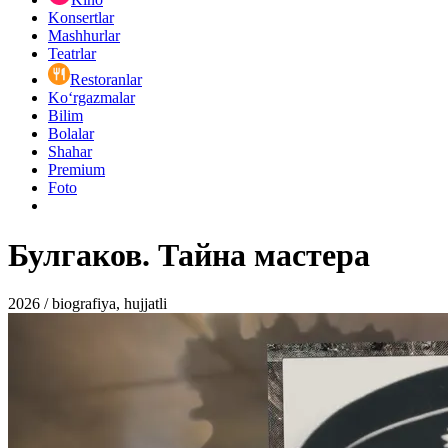
Konsertlar
Mashhurlar
Teatrlar
Restoranlar
Ko‘rgazmalar
Bilim
Bolalar
Shahar
Premium
Foto
Булгаков. Тайна мастера
2026 / biografiya, hujjatli