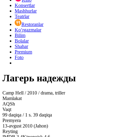
Konsertlar
Mashhurlar
Teatrlar
Restoranlar
Ko‘rgazmalar
Bilim
Bolalar
Shahar
Premium
Foto
Лагерь надежды
Camp Hell / 2010 / drama, triller
Mamlakat
AQSh
Vaqt
99
daqiqa
/
1 s. 39 daqiqa
Premyera
13-avgust 2010 (Jahon)
Reyting
IMDB
3.4
Kinopoisk
4.6