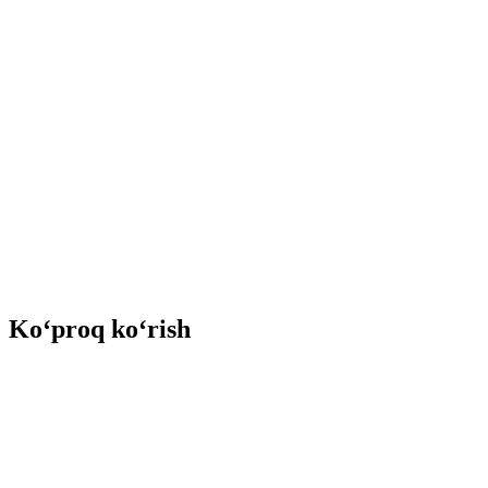
Ko‘proq ko‘rish