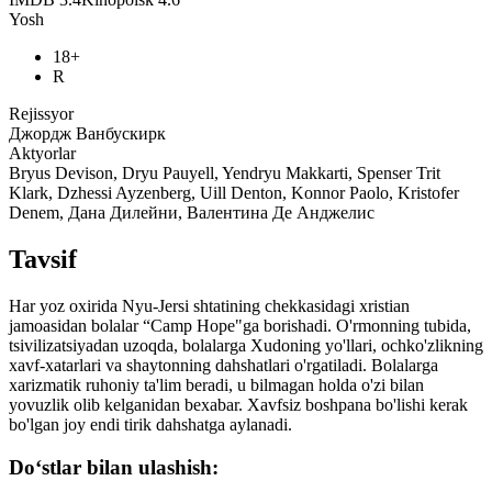
Yosh
18+
R
Rejissyor
Джордж Ванбускирк
Aktyorlar
Bryus Devison, Dryu Pauyell, Yendryu Makkarti, Spenser Trit
Klark, Dzhessi Ayzenberg, Uill Denton, Konnor Paolo, Kristofer
Denem, Дана Дилейни, Валентина Де Анджелис
Tavsif
Har yoz oxirida Nyu-Jersi shtatining chekkasidagi xristian
jamoasidan bolalar “Camp Hope"ga borishadi. O'rmonning tubida,
tsivilizatsiyadan uzoqda, bolalarga Xudoning yo'llari, ochko'zlikning
xavf-xatarlari va shaytonning dahshatlari o'rgatiladi. Bolalarga
xarizmatik ruhoniy ta'lim beradi, u bilmagan holda o'zi bilan
yovuzlik olib kelganidan bexabar. Xavfsiz boshpana bo'lishi kerak
bo'lgan joy endi tirik dahshatga aylanadi.
Do‘stlar bilan ulashish: