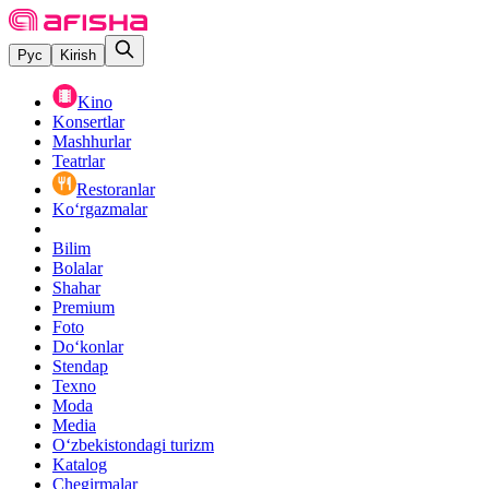
Рус
Kirish
Kino
Konsertlar
Mashhurlar
Teatrlar
Restoranlar
Ko‘rgazmalar
Bilim
Bolalar
Shahar
Premium
Foto
Do‘konlar
Stendap
Texno
Moda
Media
O‘zbekistondagi turizm
Katalog
Chegirmalar