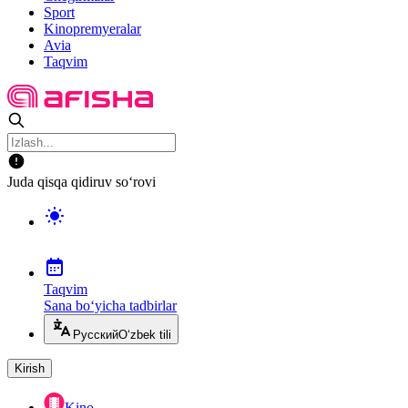
Sport
Kinopremyeralar
Avia
Taqvim
Juda qisqa qidiruv so‘rovi
Taqvim
Sana bo‘yicha tadbirlar
Русский
O‘zbek tili
Kirish
Kino