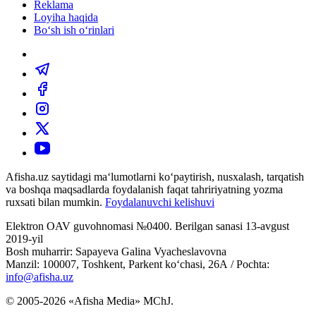
Reklama
Loyiha haqida
Bo‘sh ish o‘rinlari
Afisha.uz saytidagi ma‘lumotlarni ko‘paytirish, nusxalash, tarqatish
va boshqa maqsadlarda foydalanish faqat tahririyatning yozma
ruxsati bilan mumkin.
Foydalanuvchi kelishuvi
Elektron OAV guvohnomasi №0400. Berilgan sanasi 13-avgust
2019-yil
Bosh muharrir: Sapayeva Galina Vyacheslavovna
Manzil: 100007, Toshkent, Parkent ko‘chasi, 26А / Pochta:
info@afisha.uz
© 2005-2026 «Afisha Media» MChJ.