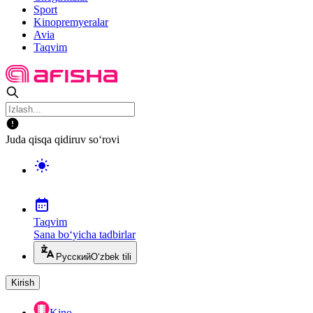
Sport
Kinopremyeralar
Avia
Taqvim
Juda qisqa qidiruv so‘rovi
Taqvim
Sana bo‘yicha tadbirlar
Русский
O‘zbek tili
Kirish
Kino