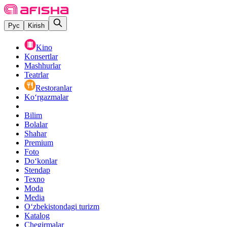
Рус
Kirish
Kino
Konsertlar
Mashhurlar
Teatrlar
Restoranlar
Ko‘rgazmalar
Bilim
Bolalar
Shahar
Premium
Foto
Do‘konlar
Stendap
Texno
Moda
Media
O‘zbekistondagi turizm
Katalog
Chegirmalar