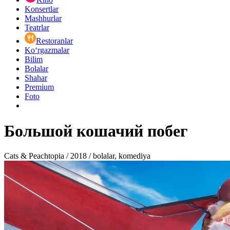
Konsertlar
Mashhurlar
Teatrlar
Restoranlar
Ko‘rgazmalar
Bilim
Bolalar
Shahar
Premium
Foto
Большой кошачий побег
Cats & Peachtopia / 2018 / bolalar, komediya