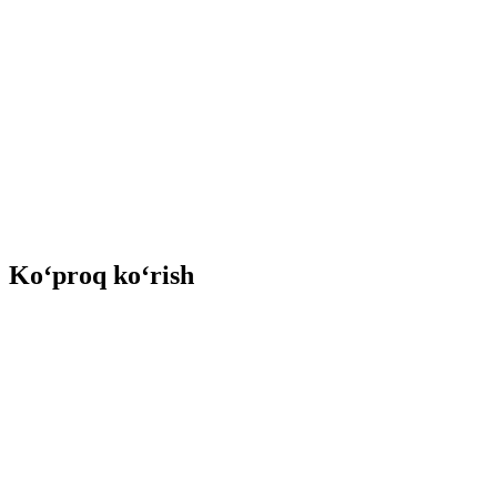
Ko‘proq ko‘rish