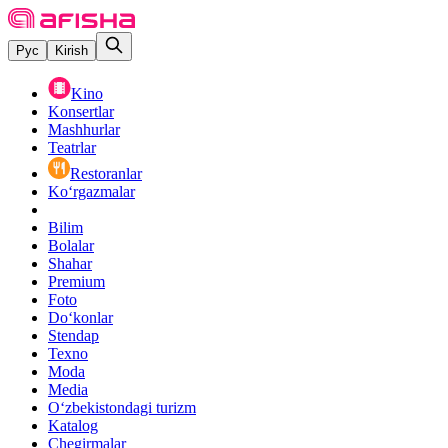
Рус
Kirish
Kino
Konsertlar
Mashhurlar
Teatrlar
Restoranlar
Ko‘rgazmalar
Bilim
Bolalar
Shahar
Premium
Foto
Do‘konlar
Stendap
Texno
Moda
Media
O‘zbekistondagi turizm
Katalog
Chegirmalar