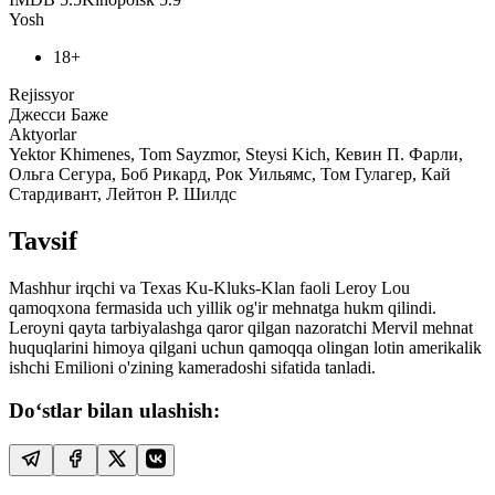
Yosh
18+
Rejissyor
Джесси Баже
Aktyorlar
Yektor Khimenes, Tom Sayzmor, Steysi Kich, Кевин П. Фарли,
Ольга Сегура, Боб Рикард, Рок Уильямс, Том Гулагер, Кай
Стардивант, Лейтон Р. Шилдс
Tavsif
Mashhur irqchi va Texas Ku-Kluks-Klan faoli Leroy Lou
qamoqxona fermasida uch yillik og'ir mehnatga hukm qilindi.
Leroyni qayta tarbiyalashga qaror qilgan nazoratchi Mervil mehnat
huquqlarini himoya qilgani uchun qamoqqa olingan lotin amerikalik
ishchi Emilioni o'zining kameradoshi sifatida tanladi.
Do‘stlar bilan ulashish: