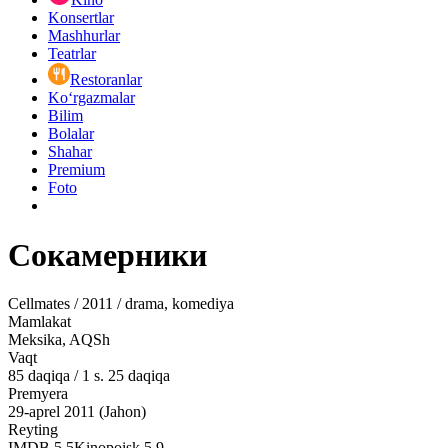
Konsertlar
Mashhurlar
Teatrlar
Restoranlar
Ko‘rgazmalar
Bilim
Bolalar
Shahar
Premium
Foto
Сокамерники
Cellmates / 2011 / drama, komediya
Mamlakat
Meksika, AQSh
Vaqt
85
daqiqa
/
1 s. 25 daqiqa
Premyera
29-aprel 2011 (Jahon)
Reyting
IMDB
5.5
Kinopoisk
5.9