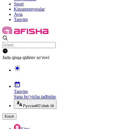
Sport
Kinopremyeralar
Avia
Taqvim
Juda qisqa qidiruv so‘rovi
Taqvim
Sana bo‘yicha tadbirlar
Русский
O‘zbek tili
Kirish
Kino