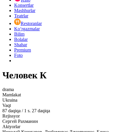
Konsertlar
Mashhurlar
Teatrlar
Restoranlar
Ko‘rgazmalar
Bilim
Bolalar
Shahar
Premium
Foto
Человек К
drama
Mamlakat
Ukraina
Vaqt
87
daqiqa
/
1 s. 27 daqiqa
Rejissyor
Сергей Рахманин
Aktyorlar
Николай Кочегаров, Любомирас Лауцявичюс, Елена