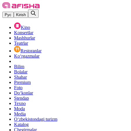
Рус
Kirish
Kino
Konsertlar
Mashhurlar
Teatrlar
Restoranlar
Ko‘rgazmalar
Bilim
Bolalar
Shahar
Premium
Foto
Do‘konlar
Stendap
Texno
Moda
Media
O‘zbekistondagi turizm
Katalog
Chegirmalar