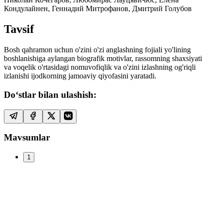
Кондулайнен, Геннадий Митрофанов, Дмитрий Голубов
Tavsif
Bosh qahramon uchun o'zini o'zi anglashning fojiali yo'lining
boshlanishiga aylangan biografik motivlar, rassomning shaxsiyati
va voqelik o'rtasidagi nomuvofiqlik va o'zini izlashning og'riqli
izlanishi ijodkorning jamoaviy qiyofasini yaratadi.
Do‘stlar bilan ulashish:
Mavsumlar
1