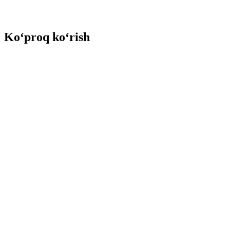
Ko‘proq ko‘rish