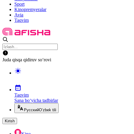
Sport
Kinopremyeralar
Avia
Taqvim
Juda qisqa qidiruv so‘rovi
Taqvim
Sana bo‘yicha tadbirlar
Русский
O‘zbek tili
Kirish
Kino