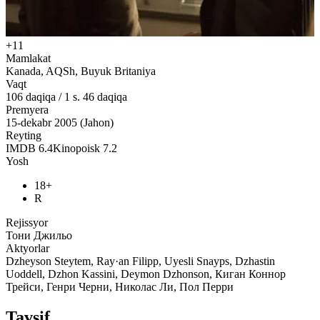
+11
Mamlakat
Kanada, AQSh, Buyuk Britaniya
Vaqt
106
daqiqa
/
1 s. 46 daqiqa
Premyera
15-dekabr 2005 (Jahon)
Reyting
IMDB
6.4
Kinopoisk
7.2
Yosh
18+
R
Rejissyor
Тони Джильо
Aktyorlar
Dzheyson Steytem, Ray·an Filipp, Uyesli Snayps, Dzhastin
Uoddell, Dzhon Kassini, Deymon Dzhonson, Киган Коннор
Трейси, Генри Черни, Николас Ли, Пол Перри
Tavsif