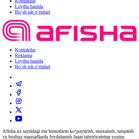
Kontaktlar
Loyiha haqida
Bo‘sh ish o‘rinlari
Kontaktlar
Reklama
Loyiha haqida
Bo‘sh ish o‘rinlari
Afisha.uz saytidagi ma‘lumotlarni ko‘paytirish, nusxalash, tarqatish
va boshqa maqsadlarda foydalanish faqat tahririyatning yozma