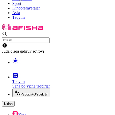
Sport
Kinopremyeralar
Avia
Taqvim
Juda qisqa qidiruv so‘rovi
Taqvim
Sana bo‘yicha tadbirlar
Русский
O‘zbek tili
Kirish
Kino