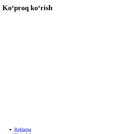
Ko‘proq ko‘rish
Reklama