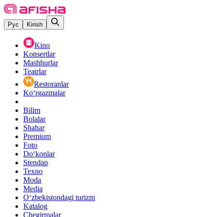
Рус
Kirish
Kino
Konsertlar
Mashhurlar
Teatrlar
Restoranlar
Ko‘rgazmalar
Bilim
Bolalar
Shahar
Premium
Foto
Do‘konlar
Stendap
Texno
Moda
Media
O‘zbekistondagi turizm
Katalog
Chegirmalar