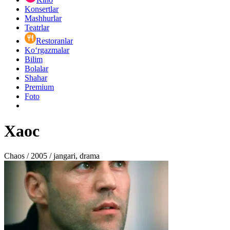
Konsertlar
Mashhurlar
Teatrlar
Restoranlar
Ko‘rgazmalar
Bilim
Bolalar
Shahar
Premium
Foto
Хаос
Chaos / 2005 / jangari, drama