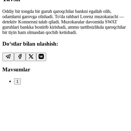
Oddiy bir tongda bir guruh qaroqchilar bankni egallab olib,
odamlarni garovga olishadi. To'da rahbari Lorenz muzokarachi —
detektiv Konnersni talab qiladi. Muzokaralar davomida SWAT
guruhlari bankka bostirib kirishadi, ammo tartibsizlikda qaroqchilar
bir tiyin ham olmasdan qochib ketishadi.
Do‘stlar bilan ulashish:
Mavsumlar
1