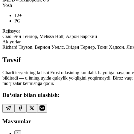
Yosh
12+
PG
Rejissyor
Сью Энн Тейлор, Melissa Holt, Аарон Барский
Aktyorlar
Richard Tayson, Вернон Уэллс, Эйден Тернер, Тони Хадсон, 
Tavsif
Charli teryerining kelishi Frost oilasining kundalik hayotiga hayajon 
bildiradi — u itning uyida qulaylik yo'qligini yoqtirmaydi. Biroz vaqt
mo''jizalar keltirishga qodir.
Do‘stlar bilan ulashish:
Mavsumlar
1