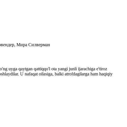
Кэвендер, Мира Силверман
ng uyga qaytgan qattiqqo'l ota yangi junli ijarachiga e'tiroz
shlaydilar. U nafaqat oilasiga, balki atrofdagilarga ham haqiqiy