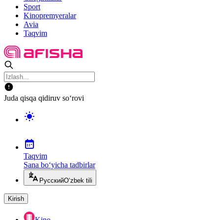
Sport
Kinopremyeralar
Avia
Taqvim
Juda qisqa qidiruv so‘rovi
Taqvim
Sana bo‘yicha tadbirlar
Русский
O‘zbek tili
Kirish
Kino