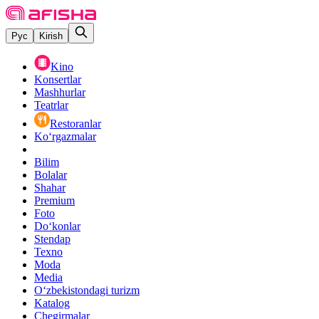
Рус
Kirish
Kino
Konsertlar
Mashhurlar
Teatrlar
Restoranlar
Ko‘rgazmalar
Bilim
Bolalar
Shahar
Premium
Foto
Do‘konlar
Stendap
Texno
Moda
Media
O‘zbekistondagi turizm
Katalog
Chegirmalar