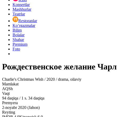
Konsertlar
Mashhurlar
Teatrlar
Restoranlar
Ko‘rgazmalar
Bilim
Bolalar
Shahar
Premium
Foto
Рождественское желание Чар
Charlie's Christmas Wish / 2020 / drama, oilaviy
Mamlakat
AQSh
Vaqt
94
daqiqa
/
1 s. 34 daqiqa
Premyera
2-noyabr 2020 (Jahon)
Reyting
IMDB
4.9
Kinopoisk
6.0