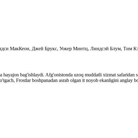
Линдси МакКеон, Джей Брукс, Уокер Минтц, Линдсэй Блум, Тим 
va hayajon bag'ishlaydi. Afg'onistonda uzoq muddatli xizmat safaridan so'
 o'tgach, Frostlar boshpanadan asrab olgan it noyob ekanligini anglay bo