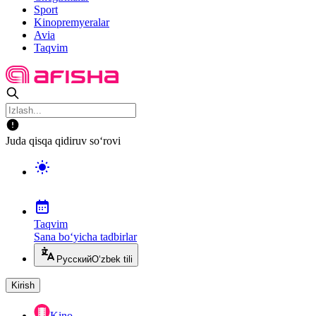
Sport
Kinopremyeralar
Avia
Taqvim
Juda qisqa qidiruv so‘rovi
Taqvim
Sana bo‘yicha tadbirlar
Русский
O‘zbek tili
Kirish
Kino