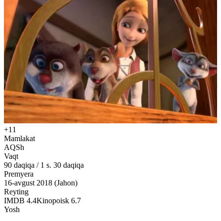
+11
Mamlakat
AQSh
Vaqt
90
daqiqa
/
1 s. 30 daqiqa
Premyera
16-avgust 2018 (Jahon)
Reyting
IMDB
4.4
Kinopoisk
6.7
Yosh