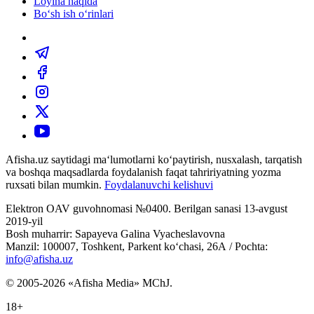
Loyiha haqida
Bo‘sh ish o‘rinlari
Afisha.uz saytidagi ma‘lumotlarni ko‘paytirish, nusxalash, tarqatish
va boshqa maqsadlarda foydalanish faqat tahririyatning yozma
ruxsati bilan mumkin.
Foydalanuvchi kelishuvi
Elektron OAV guvohnomasi №0400. Berilgan sanasi 13-avgust
2019-yil
Bosh muharrir: Sapayeva Galina Vyacheslavovna
Manzil: 100007, Toshkent, Parkent ko‘chasi, 26А / Pochta:
info@afisha.uz
© 2005-2026 «Afisha Media» MChJ.
18+