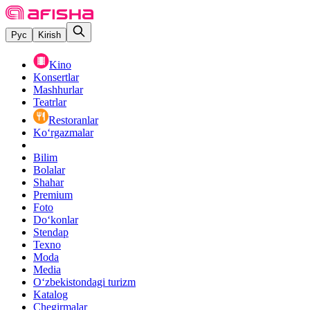
Рус
Kirish
Kino
Konsertlar
Mashhurlar
Teatrlar
Restoranlar
Ko‘rgazmalar
Bilim
Bolalar
Shahar
Premium
Foto
Do‘konlar
Stendap
Texno
Moda
Media
O‘zbekistondagi turizm
Katalog
Chegirmalar