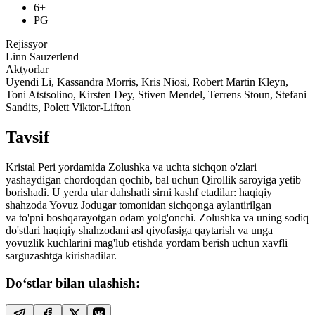
6+
PG
Rejissyor
Linn Sauzerlend
Aktyorlar
Uyendi Li, Kassandra Morris, Kris Niosi, Robert Martin Kleyn,
Toni Atstsolino, Kirsten Dey, Stiven Mendel, Terrens Stoun, Stefani
Sandits, Polett Viktor-Lifton
Tavsif
Kristal Peri yordamida Zolushka va uchta sichqon o'zlari
yashaydigan chordoqdan qochib, bal uchun Qirollik saroyiga yetib
borishadi. U yerda ular dahshatli sirni kashf etadilar: haqiqiy
shahzoda Yovuz Jodugar tomonidan sichqonga aylantirilgan
va to'pni boshqarayotgan odam yolg'onchi. Zolushka va uning sodiq
do'stlari haqiqiy shahzodani asl qiyofasiga qaytarish va unga
yovuzlik kuchlarini mag'lub etishda yordam berish uchun xavfli
sarguzashtga kirishadilar.
Do‘stlar bilan ulashish: