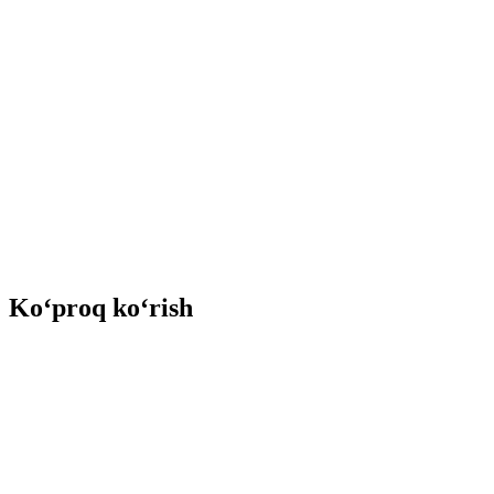
Ko‘proq ko‘rish