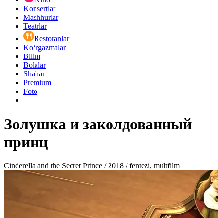
Konsertlar
Mashhurlar
Teatrlar
Restoranlar
Ko‘rgazmalar
Bilim
Bolalar
Shahar
Premium
Foto
Золушка и заколдованный
принц
Cinderella and the Secret Prince / 2018 / fentezi, multfilm