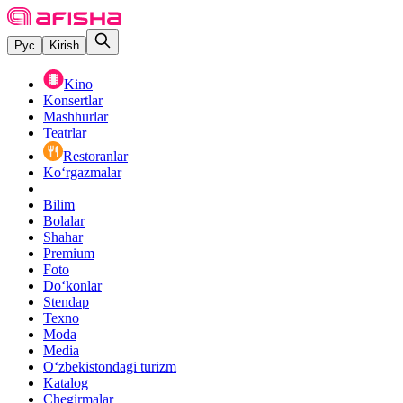
Рус
Kirish
Kino
Konsertlar
Mashhurlar
Teatrlar
Restoranlar
Ko‘rgazmalar
Bilim
Bolalar
Shahar
Premium
Foto
Do‘konlar
Stendap
Texno
Moda
Media
O‘zbekistondagi turizm
Katalog
Chegirmalar