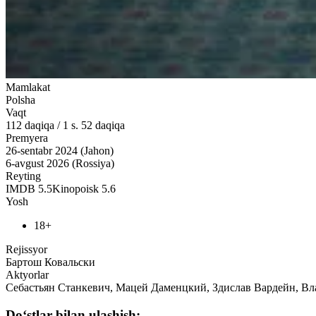
Mamlakat
Polsha
Vaqt
112
daqiqa
/
1 s. 52 daqiqa
Premyera
26-sentabr 2024 (Jahon)
6-avgust 2026 (Rossiya)
Reyting
IMDB
5.5
Kinopoisk
5.6
Yosh
18+
Rejissyor
Бартош Ковальски
Aktyorlar
Себастьян Станкевич, Мацей Даменцкий, Здислав Вардейн, Вла
Do‘stlar bilan ulashish: