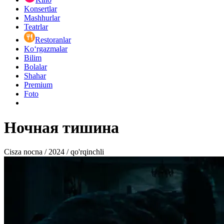
Konsertlar
Mashhurlar
Teatrlar
Restoranlar
Ko‘rgazmalar
Bilim
Bolalar
Shahar
Premium
Foto
Ночная тишина
Cisza nocna / 2024 / qo'rqinchli