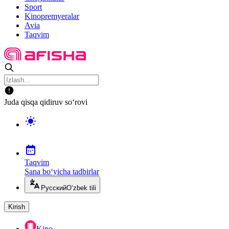
Sport
Kinopremyeralar
Avia
Taqvim
Juda qisqa qidiruv so‘rovi
Taqvim
Sana bo‘yicha tadbirlar
Русский
O‘zbek tili
Kirish
Kino