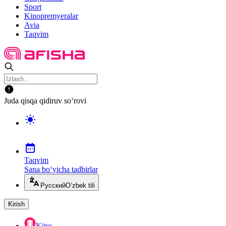
Sport
Kinopremyeralar
Avia
Taqvim
Juda qisqa qidiruv so‘rovi
Taqvim
Sana bo‘yicha tadbirlar
Русский
O‘zbek tili
Kirish
Kino