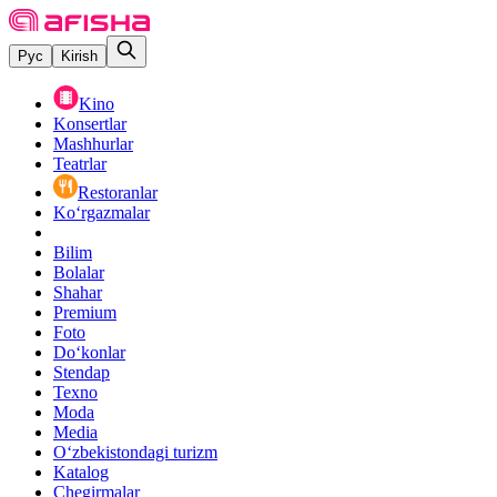
Рус
Kirish
Kino
Konsertlar
Mashhurlar
Teatrlar
Restoranlar
Ko‘rgazmalar
Bilim
Bolalar
Shahar
Premium
Foto
Do‘konlar
Stendap
Texno
Moda
Media
O‘zbekistondagi turizm
Katalog
Chegirmalar