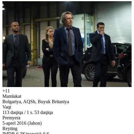
+11
Mamlakat
Bolgariya, AQSh, Buyuk Britaniya
Vaqt
113
daqiqa
/
1 s. 53 daqiqa
Premyera
5-aprel 2016 (Jahon)
Reyting
IMDB
6.3
Kinopoisk
6.6