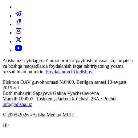
Afisha.uz saytidagi ma‘lumotlarni ko‘paytirish, nusxalash, tarqatish
va boshqa maqsadlarda foydalanish faqat tahririyatning yozma
ruxsati bilan mumkin.
Foydalanuvchi kelishuvi
Elektron OAV guvohnomasi №0400. Berilgan sanasi 13-avgust
2019-yil
Bosh muharrir: Sapayeva Galina Vyacheslavovna
Manzil: 100007, Toshkent, Parkent ko‘chasi, 26А / Pochta:
info@afisha.uz
© 2005-2026 «Afisha Media» MChJ.
18+