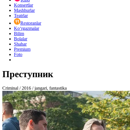
Konsertlar
Mashhurlar
Teatrlar
Restoranlar
Ko‘rgazmalar
Bilim
Bolalar
Shahar
Premium
Foto
Преступник
Criminal / 2016 / jangari, fantastika