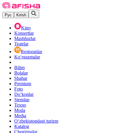
Рус
Kirish
Kino
Konsertlar
Mashhurlar
Teatrlar
Restoranlar
Ko‘rgazmalar
Bilim
Bolalar
Shahar
Premium
Foto
Do‘konlar
Stendap
Texno
Moda
Media
O‘zbekistondagi turizm
Katalog
Chegirmalar