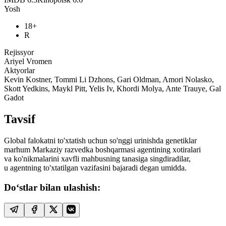
Yosh
18+
R
Rejissyor
Ariyel Vromen
Aktyorlar
Kevin Kostner, Tommi Li Dzhons, Gari Oldman, Amori Nolasko,
Skott Yedkins, Maykl Pitt, Yelis Iv, Khordi Molya, Ante Trauye, Gal
Gadot
Tavsif
Global falokatni to'xtatish uchun so'nggi urinishda genetiklar
marhum Markaziy razvedka boshqarmasi agentining xotiralari
va ko'nikmalarini xavfli mahbusning tanasiga singdiradilar,
u agentning to'xtatilgan vazifasini bajaradi degan umidda.
Do‘stlar bilan ulashish: