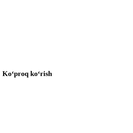
Ko‘proq ko‘rish