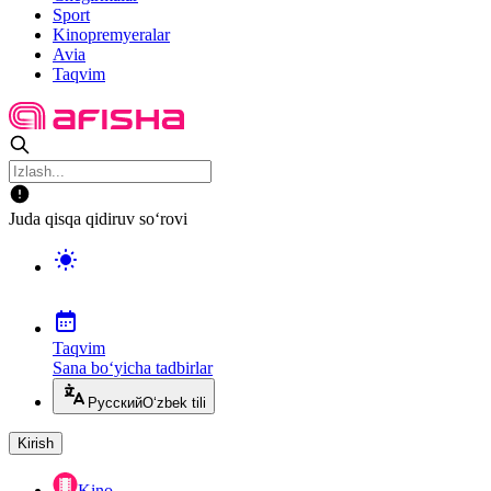
Sport
Kinopremyeralar
Avia
Taqvim
Juda qisqa qidiruv so‘rovi
Taqvim
Sana bo‘yicha tadbirlar
Русский
O‘zbek tili
Kirish
Kino