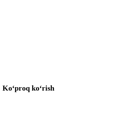
Ko‘proq ko‘rish