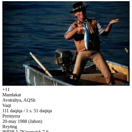
+11
Mamlakat
Avstraliya, AQSh
Vaqt
111
daqiqa
/
1 s. 51 daqiqa
Premyera
20-may 1988 (Jahon)
Reyting
IMDB
5.7
Kinopoisk
7.0