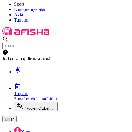
Sport
Kinopremyeralar
Avia
Taqvim
Juda qisqa qidiruv so‘rovi
Taqvim
Sana bo‘yicha tadbirlar
Русский
O‘zbek tili
Kirish
Kino