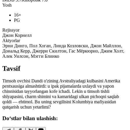
Yosh
16+
PG
Rejissyor
Джон Корнелл
Aktyorlar
Эрни Динго, Пол Хоган, Линда Козловски, Джон Майллон,
Дональд Керр, Джерри Скилтон, Гас Мёркюрио, Джим Холт,
Алек Уилсон, Мэгги Блинко
Tavsif
Timsoh ovchisi Dandi o'zining Avstraliyadagi kulbasini Amerika
pentxausiga almashtirdi: u ipak pijamalarda uxlaydi va yapon
chinnisidan tayyorlangan kofe ichadi. Lekin u timsoh tishli
shlyapasini, charm shimini va kamaridagi ulkan pichoqni saqlab
qoldi — ehtimol. Bu uning sevgilisini Kolumbiya mafiyasidan
qutqarish uchun yetarlimi?
Do‘stlar bilan ulashish: