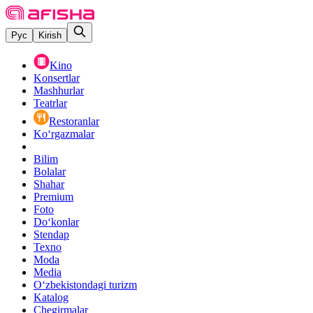
Рус
Kirish
Kino
Konsertlar
Mashhurlar
Teatrlar
Restoranlar
Ko‘rgazmalar
Bilim
Bolalar
Shahar
Premium
Foto
Do‘konlar
Stendap
Texno
Moda
Media
O‘zbekistondagi turizm
Katalog
Chegirmalar