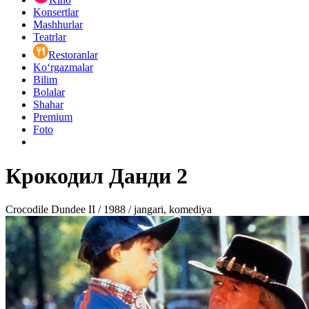
Konsertlar
Mashhurlar
Teatrlar
Restoranlar
Ko‘rgazmalar
Bilim
Bolalar
Shahar
Premium
Foto
Крокодил Данди 2
Crocodile Dundee II / 1988 / jangari, komediya