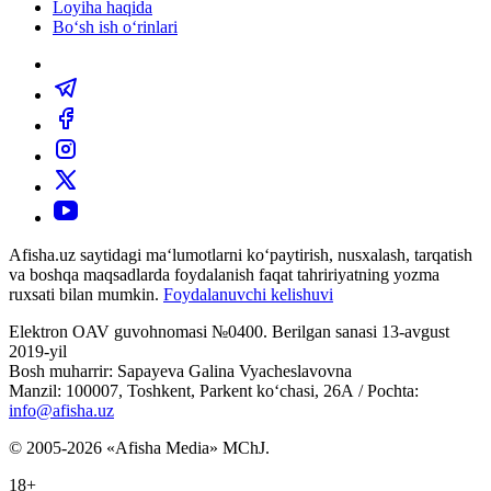
Loyiha haqida
Bo‘sh ish o‘rinlari
Afisha.uz saytidagi ma‘lumotlarni ko‘paytirish, nusxalash, tarqatish
va boshqa maqsadlarda foydalanish faqat tahririyatning yozma
ruxsati bilan mumkin.
Foydalanuvchi kelishuvi
Elektron OAV guvohnomasi №0400. Berilgan sanasi 13-avgust
2019-yil
Bosh muharrir: Sapayeva Galina Vyacheslavovna
Manzil: 100007, Toshkent, Parkent ko‘chasi, 26А / Pochta:
info@afisha.uz
© 2005-2026 «Afisha Media» MChJ.
18+