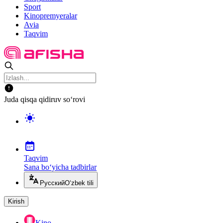
Sport
Kinopremyeralar
Avia
Taqvim
Juda qisqa qidiruv so‘rovi
Taqvim
Sana bo‘yicha tadbirlar
Русский
O‘zbek tili
Kirish
Kino