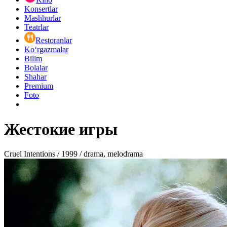
Konsertlar
Mashhurlar
Teatrlar
Restoranlar
Ko‘rgazmalar
Bilim
Bolalar
Shahar
Premium
Foto
Жестокие игры
Cruel Intentions / 1999 / drama, melodrama