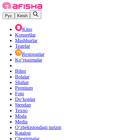
Рус
Kirish
Kino
Konsertlar
Mashhurlar
Teatrlar
Restoranlar
Ko‘rgazmalar
Bilim
Bolalar
Shahar
Premium
Foto
Do‘konlar
Stendap
Texno
Moda
Media
O‘zbekistondagi turizm
Katalog
Chegirmalar