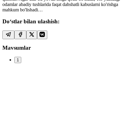
odamlar abadiy tushlarida faqat dahshatli kabuslarni ko'rishga
mahkum bo'lishadi…
Do‘stlar bilan ulashish:
Mavsumlar
1