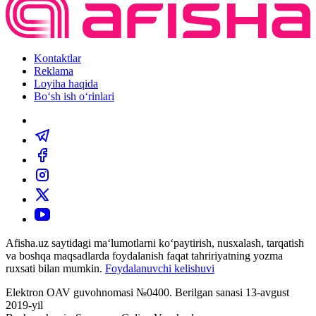
Kontaktlar
Reklama
Loyiha haqida
Bo‘sh ish o‘rinlari
Afisha.uz saytidagi ma‘lumotlarni ko‘paytirish, nusxalash, tarqatish
va boshqa maqsadlarda foydalanish faqat tahririyatning yozma
ruxsati bilan mumkin.
Foydalanuvchi kelishuvi
Elektron OAV guvohnomasi №0400. Berilgan sanasi 13-avgust
2019-yil