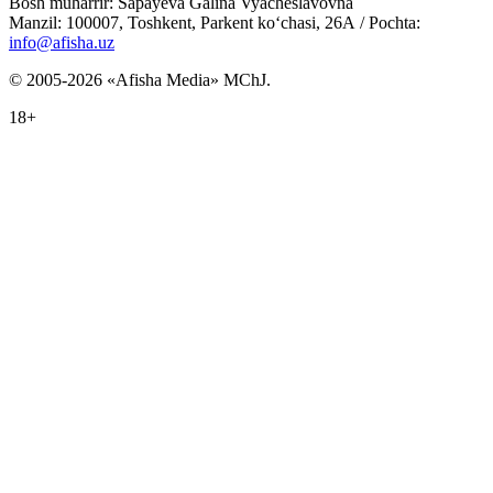
Bosh muharrir: Sapayeva Galina Vyacheslavovna
Manzil: 100007, Toshkent, Parkent ko‘chasi, 26А / Pochta:
info@afisha.uz
© 2005-2026 «Afisha Media» MChJ.
18+