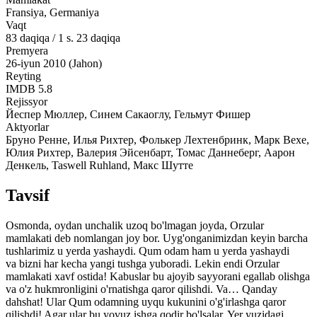
Fransiya, Germaniya
Vaqt
83
daqiqa
/
1 s. 23 daqiqa
Premyera
26-iyun 2010 (Jahon)
Reyting
IMDB
5.8
Rejissyor
Йеспер Мюллер, Синем Сакаоглу, Гельмут Фишер
Aktyorlar
Бруно Ренне, Илья Рихтер, Фолькер Лехтенбринк, Марк Вехе,
Юлия Рихтер, Валерия Эйсенбарт, Томас Даннеберг, Аарон
Денкель, Taswell Ruhland, Макс Шутте
Tavsif
Osmonda, oydan unchalik uzoq bo'lmagan joyda, Orzular
mamlakati deb nomlangan joy bor. Uyg'onganimizdan keyin barcha
tushlarimiz u yerda yashaydi. Qum odam ham u yerda yashaydi
va bizni har kecha yangi tushga yuboradi. Lekin endi Orzular
mamlakati xavf ostida! Kabuslar bu ajoyib sayyorani egallab olishga
va o'z hukmronligini o'rnatishga qaror qilishdi. Va… Qanday
dahshat! Ular Qum odamning uyqu kukunini o'g'irlashga qaror
qilishdi! Agar ular bu yovuz ishga qodir bo'lsalar, Yer yuzidagi