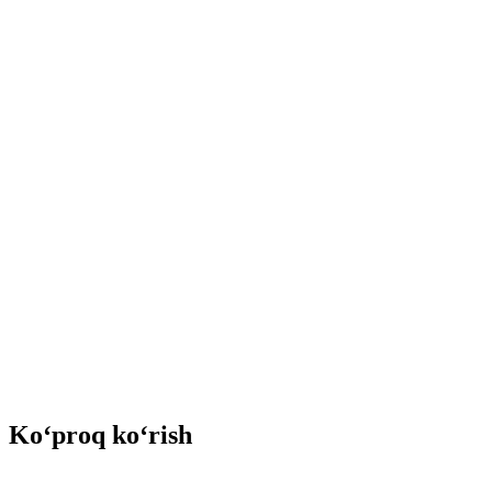
Ko‘proq ko‘rish