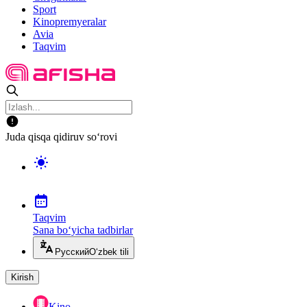
Sport
Kinopremyeralar
Avia
Taqvim
Juda qisqa qidiruv so‘rovi
Taqvim
Sana bo‘yicha tadbirlar
Русский
O‘zbek tili
Kirish
Kino