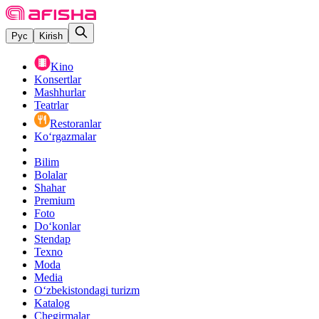
Рус
Kirish
Kino
Konsertlar
Mashhurlar
Teatrlar
Restoranlar
Ko‘rgazmalar
Bilim
Bolalar
Shahar
Premium
Foto
Do‘konlar
Stendap
Texno
Moda
Media
O‘zbekistondagi turizm
Katalog
Chegirmalar