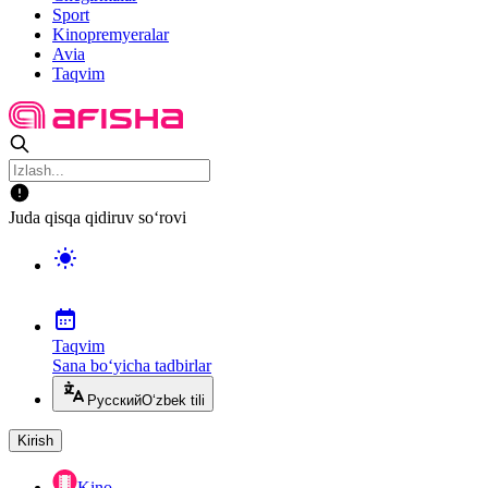
Sport
Kinopremyeralar
Avia
Taqvim
Juda qisqa qidiruv so‘rovi
Taqvim
Sana bo‘yicha tadbirlar
Русский
O‘zbek tili
Kirish
Kino