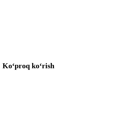
Ko‘proq ko‘rish