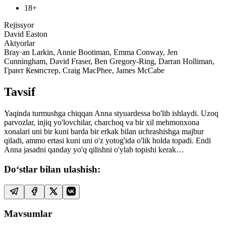
18+
Rejissyor
David Easton
Aktyorlar
Bray·an Larkin, Annie Bootiman, Emma Conway, Jen
Cunningham, David Fraser, Ben Gregory-Ring, Darran Holliman,
Грант Кемпстер, Craig MacPhee, James McCabe
Tavsif
Yaqinda turmushga chiqqan Anna styuardessa bo'lib ishlaydi. Uzoq
parvozlar, injiq yo'lovchilar, charchoq va bir xil mehmonxona
xonalari uni bir kuni barda bir erkak bilan uchrashishga majbur
qiladi, ammo ertasi kuni uni o'z yotog'ida o'lik holda topadi. Endi
Anna jasadni qanday yo'q qilishni o'ylab topishi kerak…
Do‘stlar bilan ulashish:
Mavsumlar