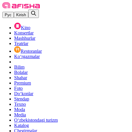
Рус
Kirish
Kino
Konsertlar
Mashhurlar
Teatrlar
Restoranlar
Ko‘rgazmalar
Bilim
Bolalar
Shahar
Premium
Foto
Do‘konlar
Stendap
Texno
Moda
Media
O‘zbekistondagi turizm
Katalog
Chegirmalar