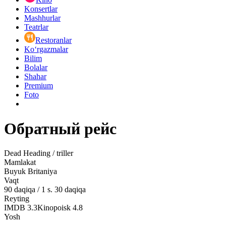
Konsertlar
Mashhurlar
Teatrlar
Restoranlar
Ko‘rgazmalar
Bilim
Bolalar
Shahar
Premium
Foto
Обратный рейс
Dead Heading / triller
Mamlakat
Buyuk Britaniya
Vaqt
90
daqiqa
/
1 s. 30 daqiqa
Reyting
IMDB
3.3
Kinopoisk
4.8
Yosh