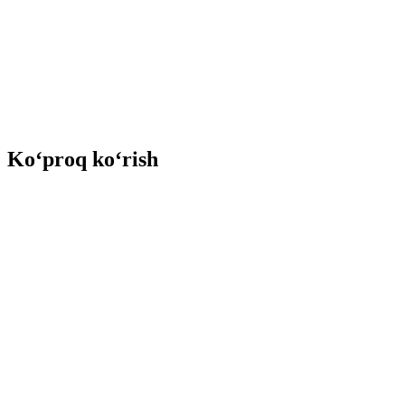
Ko‘proq ko‘rish