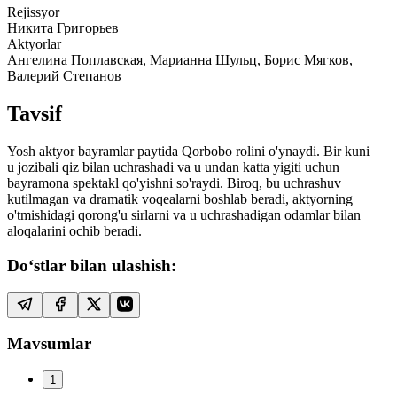
Rejissyor
Никита Григорьев
Aktyorlar
Ангелина Поплавская, Марианна Шульц, Борис Мягков,
Валерий Степанов
Tavsif
Yosh aktyor bayramlar paytida Qorbobo rolini o'ynaydi. Bir kuni
u jozibali qiz bilan uchrashadi va u undan katta yigiti uchun
bayramona spektakl qo'yishni so'raydi. Biroq, bu uchrashuv
kutilmagan va dramatik voqealarni boshlab beradi, aktyorning
o'tmishidagi qorong'u sirlarni va u uchrashadigan odamlar bilan
aloqalarini ochib beradi.
Do‘stlar bilan ulashish:
Mavsumlar
1