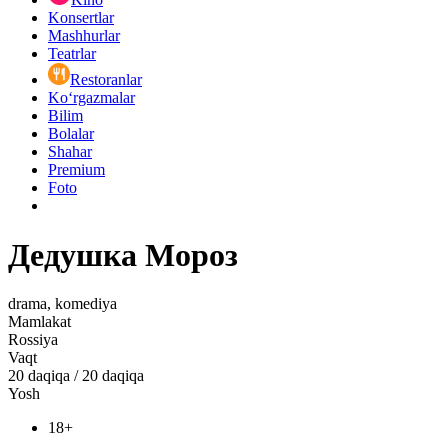
Konsertlar
Mashhurlar
Teatrlar
Restoranlar
Ko‘rgazmalar
Bilim
Bolalar
Shahar
Premium
Foto
Дедушка Мороз
drama, komediya
Mamlakat
Rossiya
Vaqt
20
daqiqa
/
20 daqiqa
Yosh
18+