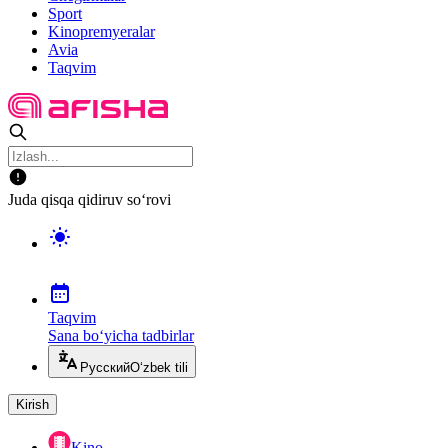
Sport
Kinopremyeralar
Avia
Taqvim
Juda qisqa qidiruv so‘rovi
Taqvim
Sana bo‘yicha tadbirlar
Русский
O‘zbek tili
Kirish
Kino