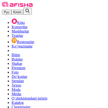
Рус
Kirish
Kino
Konsertlar
Mashhurlar
Teatrlar
Restoranlar
Ko‘rgazmalar
Bilim
Bolalar
Shahar
Premium
Foto
Do‘konlar
Stendap
Texno
Moda
Media
O‘zbekistondagi turizm
Katalog
Chegirmalar