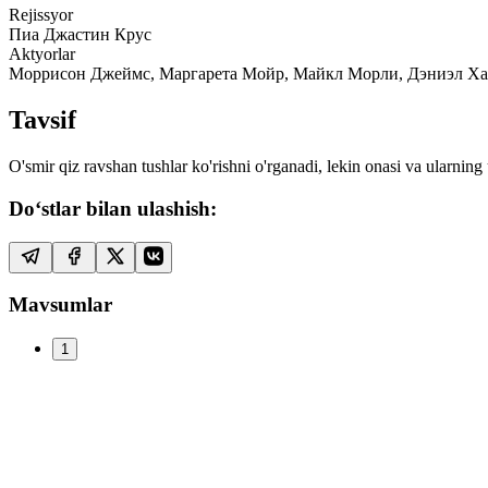
Rejissyor
Пиа Джастин Крус
Aktyorlar
Моррисон Джеймс, Маргарета Мойр, Майкл Морли, Дэниэл Ха
Tavsif
O'smir qiz ravshan tushlar ko'rishni o'rganadi, lekin onasi va ularni
Do‘stlar bilan ulashish:
Mavsumlar
1