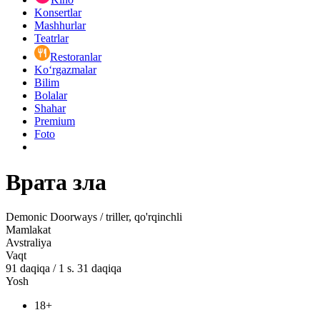
Konsertlar
Mashhurlar
Teatrlar
Restoranlar
Ko‘rgazmalar
Bilim
Bolalar
Shahar
Premium
Foto
Врата зла
Demonic Doorways / triller, qo'rqinchli
Mamlakat
Avstraliya
Vaqt
91
daqiqa
/
1 s. 31 daqiqa
Yosh
18+