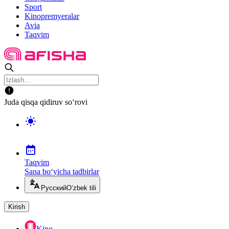
Sport
Kinopremyeralar
Avia
Taqvim
Juda qisqa qidiruv so‘rovi
Taqvim
Sana bo‘yicha tadbirlar
Русский
O‘zbek tili
Kirish
Kino