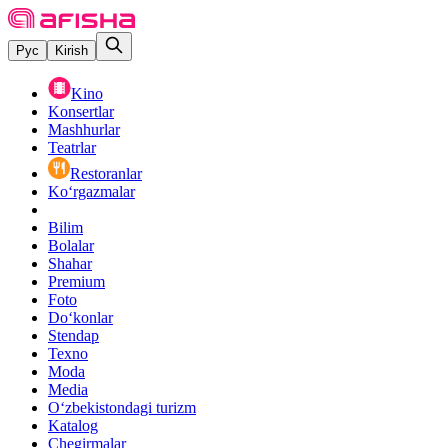
Рус
Kirish
Kino
Konsertlar
Mashhurlar
Teatrlar
Restoranlar
Ko‘rgazmalar
Bilim
Bolalar
Shahar
Premium
Foto
Do‘konlar
Stendap
Texno
Moda
Media
O‘zbekistondagi turizm
Katalog
Chegirmalar