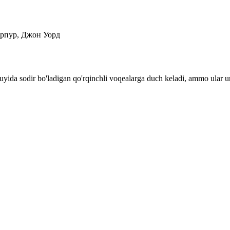
рпур, Джон Уорд
ng uyida sodir bo'ladigan qo'rqinchli voqealarga duch keladi, ammo ular