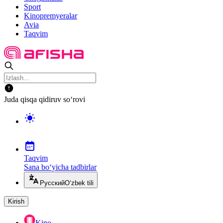
Sport
Kinopremyeralar
Avia
Taqvim
Juda qisqa qidiruv so‘rovi
Taqvim
Sana bo‘yicha tadbirlar
Русский
O‘zbek tili
Kirish
Kino