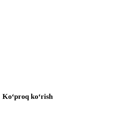
Ko‘proq ko‘rish