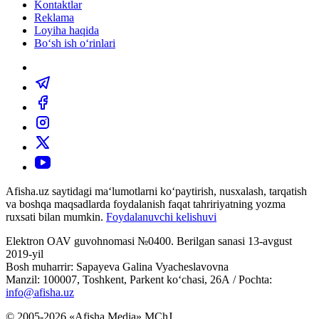
Kontaktlar
Reklama
Loyiha haqida
Bo‘sh ish o‘rinlari
Afisha.uz saytidagi ma‘lumotlarni ko‘paytirish, nusxalash, tarqatish
va boshqa maqsadlarda foydalanish faqat tahririyatning yozma
ruxsati bilan mumkin.
Foydalanuvchi kelishuvi
Elektron OAV guvohnomasi №0400. Berilgan sanasi 13-avgust
2019-yil
Bosh muharrir: Sapayeva Galina Vyacheslavovna
Manzil: 100007, Toshkent, Parkent ko‘chasi, 26А / Pochta:
info@afisha.uz
© 2005-2026 «Afisha Media» MChJ.