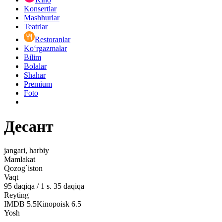
Konsertlar
Mashhurlar
Teatrlar
Restoranlar
Ko‘rgazmalar
Bilim
Bolalar
Shahar
Premium
Foto
Десант
jangari, harbiy
Mamlakat
Qozog`iston
Vaqt
95
daqiqa
/
1 s. 35 daqiqa
Reyting
IMDB
5.5
Kinopoisk
6.5
Yosh