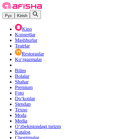
Рус
Kirish
Kino
Konsertlar
Mashhurlar
Teatrlar
Restoranlar
Ko‘rgazmalar
Bilim
Bolalar
Shahar
Premium
Foto
Do‘konlar
Stendap
Texno
Moda
Media
O‘zbekistondagi turizm
Katalog
Chegirmalar