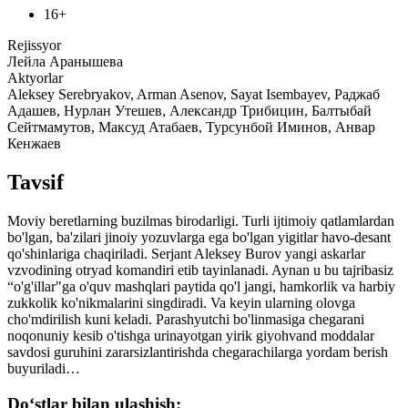
16+
Rejissyor
Лейла Аранышева
Aktyorlar
Aleksey Serebryakov, Arman Asenov, Sayat Isembayev, Раджаб
Адашев, Нурлан Утешев, Александр Трибицин, Балтыбай
Сейтмамутов, Максуд Атабаев, Турсунбой Иминов, Анвар
Кенжаев
Tavsif
Moviy beretlarning buzilmas birodarligi. Turli ijtimoiy qatlamlardan
bo'lgan, ba'zilari jinoiy yozuvlarga ega bo'lgan yigitlar havo-desant
qo'shinlariga chaqiriladi. Serjant Aleksey Burov yangi askarlar
vzvodining otryad komandiri etib tayinlanadi. Aynan u bu tajribasiz
“o'g'illar"ga o'quv mashqlari paytida qo'l jangi, hamkorlik va harbiy
zukkolik ko'nikmalarini singdiradi. Va keyin ularning olovga
cho'mdirilish kuni keladi. Parashyutchi bo'linmasiga chegarani
noqonuniy kesib o'tishga urinayotgan yirik giyohvand moddalar
savdosi guruhini zararsizlantirishda chegarachilarga yordam berish
buyuriladi…
Do‘stlar bilan ulashish: