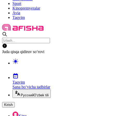
Sport
Kinopremyeralar
Avia
Taqvim
Juda qisqa qidiruv so‘rovi
Taqvim
Sana bo‘yicha tadbirlar
Русский
O‘zbek tili
Kirish
Kino