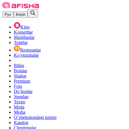
Рус
Kirish
Kino
Konsertlar
Mashhurlar
Teatrlar
Restoranlar
Ko‘rgazmalar
Bilim
Bolalar
Shahar
Premium
Foto
Do‘konlar
Stendap
Texno
Moda
Media
O‘zbekistondagi turizm
Katalog
Chegirmalar