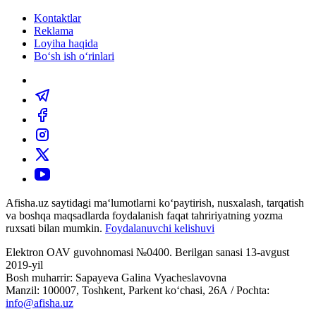
Kontaktlar
Reklama
Loyiha haqida
Bo‘sh ish o‘rinlari
Afisha.uz saytidagi ma‘lumotlarni ko‘paytirish, nusxalash, tarqatish
va boshqa maqsadlarda foydalanish faqat tahririyatning yozma
ruxsati bilan mumkin.
Foydalanuvchi kelishuvi
Elektron OAV guvohnomasi №0400. Berilgan sanasi 13-avgust
2019-yil
Bosh muharrir: Sapayeva Galina Vyacheslavovna
Manzil: 100007, Toshkent, Parkent ko‘chasi, 26А / Pochta:
info@afisha.uz