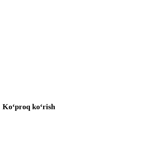
Ko‘proq ko‘rish