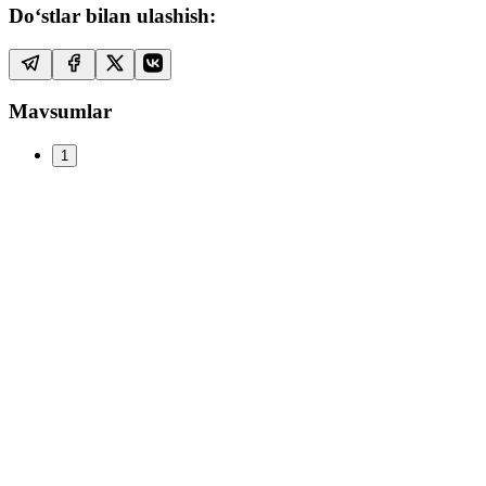
Do‘stlar bilan ulashish:
Mavsumlar
1