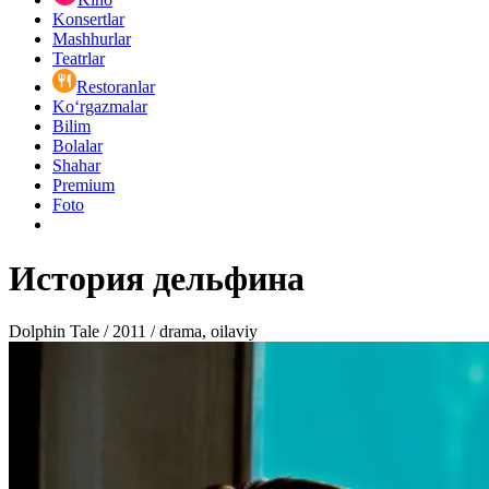
Konsertlar
Mashhurlar
Teatrlar
Restoranlar
Ko‘rgazmalar
Bilim
Bolalar
Shahar
Premium
Foto
История дельфина
Dolphin Tale / 2011 / drama, oilaviy