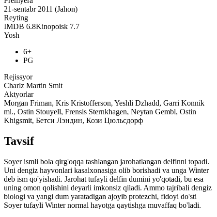
Premyera
21-sentabr 2011 (Jahon)
Reyting
IMDB
6.8
Kinopoisk
7.7
Yosh
6+
PG
Rejissyor
Charlz Martin Smit
Aktyorlar
Morgan Friman, Kris Kristofferson, Yeshli Dzhadd, Garri Konnik
ml., Ostin Stouyell, Frensis Sternkhagen, Neytan Gembl, Ostin
Khigsmit, Бетси Лэндин, Кози Цюльсдорф
Tavsif
Soyer ismli bola qirg'oqqa tashlangan jarohatlangan delfinni topadi.
Uni dengiz hayvonlari kasalxonasiga olib borishadi va unga Winter
deb ism qo'yishadi. Jarohat tufayli delfin dumini yo'qotadi, bu esa
uning omon qolishini deyarli imkonsiz qiladi. Ammo tajribali dengiz
biologi va yangi dum yaratadigan ajoyib protezchi, fidoyi do'sti
Soyer tufayli Winter normal hayotga qaytishga muvaffaq bo'ladi.