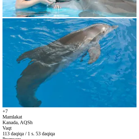
+7
Mamlakat
Kanada, AQSh
Vaqt
113
daqiqa
/
1 s. 53 daqiqa