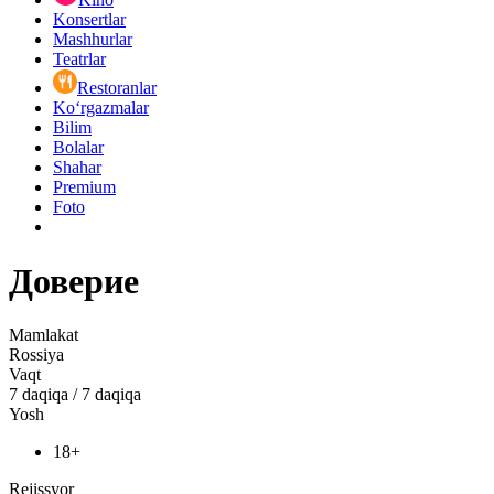
Konsertlar
Mashhurlar
Teatrlar
Restoranlar
Ko‘rgazmalar
Bilim
Bolalar
Shahar
Premium
Foto
Доверие
Mamlakat
Rossiya
Vaqt
7
daqiqa
/
7 daqiqa
Yosh
18+
Rejissyor