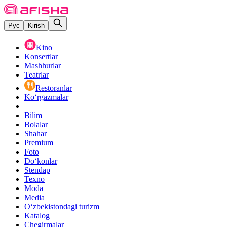
Рус
Kirish
Kino
Konsertlar
Mashhurlar
Teatrlar
Restoranlar
Ko‘rgazmalar
Bilim
Bolalar
Shahar
Premium
Foto
Do‘konlar
Stendap
Texno
Moda
Media
O‘zbekistondagi turizm
Katalog
Chegirmalar