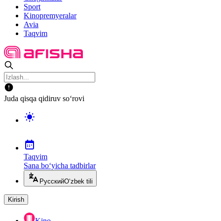
Sport
Kinopremyeralar
Avia
Taqvim
Juda qisqa qidiruv so‘rovi
Taqvim
Sana bo‘yicha tadbirlar
Русский
O‘zbek tili
Kirish
Kino