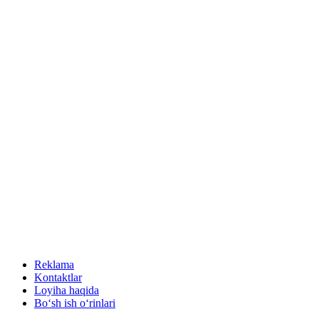
Reklama
Kontaktlar
Loyiha haqida
Bo‘sh ish o‘rinlari