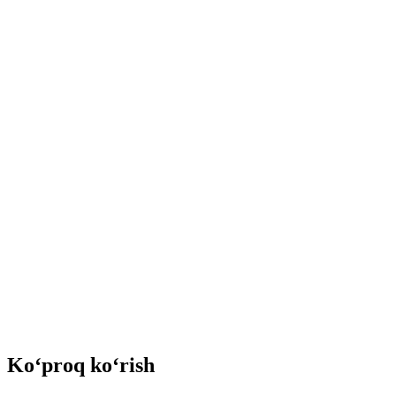
Ko‘proq ko‘rish