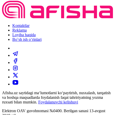
Kontaktlar
Reklama
Loyiha haqida
Bo‘sh ish o‘rinlari
Afisha.uz saytidagi ma‘lumotlarni ko‘paytirish, nusxalash, tarqatish
va boshqa maqsadlarda foydalanish faqat tahririyatning yozma
ruxsati bilan mumkin.
Foydalanuvchi kelishuvi
Elektron OAV guvohnomasi №0400. Berilgan sanasi 13-avgust