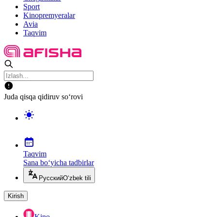
Sport
Kinopremyeralar
Avia
Taqvim
Juda qisqa qidiruv so‘rovi
Taqvim
Sana bo‘yicha tadbirlar
Русский
O‘zbek tili
Kirish
Kino