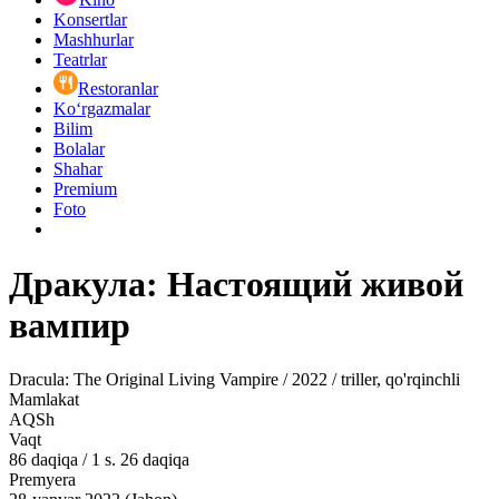
Konsertlar
Mashhurlar
Teatrlar
Restoranlar
Ko‘rgazmalar
Bilim
Bolalar
Shahar
Premium
Foto
Дракула: Настоящий живой
вампир
Dracula: The Original Living Vampire / 2022 / triller, qo'rqinchli
Mamlakat
AQSh
Vaqt
86
daqiqa
/
1 s. 26 daqiqa
Premyera