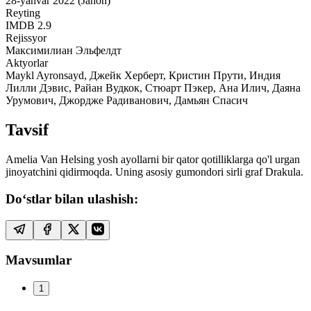
28-yanvar 2022 (Jahon)
Reyting
IMDB
2.9
Rejissyor
Максимилиан Эльфелдт
Aktyorlar
Maykl Ayronsayd, Джейк Херберт, Кристин Прути, Индия
Лилли Дэвис, Райан Вудкок, Стюарт Пэкер, Ана Илич, Даяна
Урумович, Джордже Радиванович, Дамьян Спасич
Tavsif
Amelia Van Helsing yosh ayollarni bir qator qotilliklarga qo'l urgan
jinoyatchini qidirmoqda. Uning asosiy gumondori sirli graf Drakula.
Do‘stlar bilan ulashish:
Mavsumlar
1