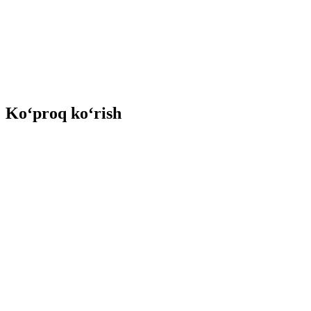
Ko‘proq ko‘rish