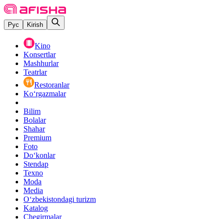
Рус
Kirish
Kino
Konsertlar
Mashhurlar
Teatrlar
Restoranlar
Ko‘rgazmalar
Bilim
Bolalar
Shahar
Premium
Foto
Do‘konlar
Stendap
Texno
Moda
Media
O‘zbekistondagi turizm
Katalog
Chegirmalar