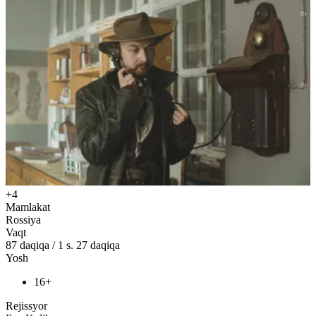
+4
Mamlakat
Rossiya
Vaqt
87
daqiqa
/
1 s. 27 daqiqa
Yosh
16+
Rejissyor