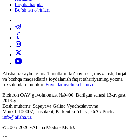
Loyiha haqida
Bo‘sh ish o‘rinlari
Afisha.uz saytidagi ma‘lumotlarni ko‘paytirish, nusxalash, tarqatish
va boshqa maqsadlarda foydalanish faqat tahririyatning yozma
ruxsati bilan mumkin.
Foydalanuvchi kelishuvi
Elektron OAV guvohnomasi №0400. Berilgan sanasi 13-avgust
2019-yil
Bosh muharrir: Sapayeva Galina Vyacheslavovna
Manzil: 100007, Toshkent, Parkent ko‘chasi, 26А / Pochta:
info@afisha.uz
© 2005-2026 «Afisha Media» MChJ.