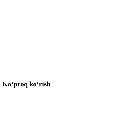
Ko‘proq ko‘rish