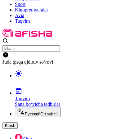
Sport
Kinopremyeralar
Avia
Taqvim
Juda qisqa qidiruv so‘rovi
Taqvim
Sana bo‘yicha tadbirlar
Русский
O‘zbek tili
Kirish
Kino