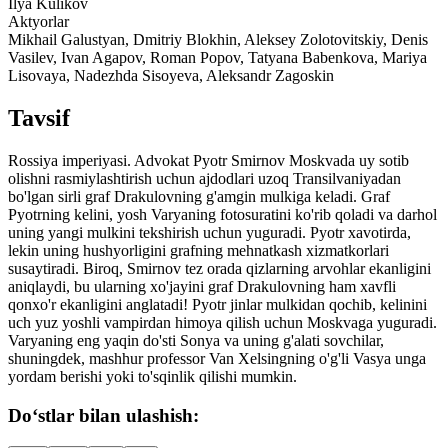
Ilya Kulikov
Aktyorlar
Mikhail Galustyan, Dmitriy Blokhin, Aleksey Zolotovitskiy, Denis
Vasilev, Ivan Agapov, Roman Popov, Tatyana Babenkova, Mariya
Lisovaya, Nadezhda Sisoyeva, Aleksandr Zagoskin
Tavsif
Rossiya imperiyasi. Advokat Pyotr Smirnov Moskvada uy sotib
olishni rasmiylashtirish uchun ajdodlari uzoq Transilvaniyadan
bo'lgan sirli graf Drakulovning g'amgin mulkiga keladi. Graf
Pyotrning kelini, yosh Varyaning fotosuratini ko'rib qoladi va darhol
uning yangi mulkini tekshirish uchun yuguradi. Pyotr xavotirda,
lekin uning hushyorligini grafning mehnatkash xizmatkorlari
susaytiradi. Biroq, Smirnov tez orada qizlarning arvohlar ekanligini
aniqlaydi, bu ularning xo'jayini graf Drakulovning ham xavfli
qonxo'r ekanligini anglatadi! Pyotr jinlar mulkidan qochib, kelinini
uch yuz yoshli vampirdan himoya qilish uchun Moskvaga yuguradi.
Varyaning eng yaqin do'sti Sonya va uning g'alati sovchilar,
shuningdek, mashhur professor Van Xelsingning o'g'li Vasya unga
yordam berishi yoki to'sqinlik qilishi mumkin.
Do‘stlar bilan ulashish: