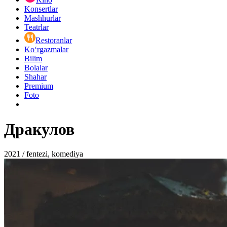
Konsertlar
Mashhurlar
Teatrlar
Restoranlar
Ko‘rgazmalar
Bilim
Bolalar
Shahar
Premium
Foto
Дракулов
2021 / fentezi, komediya