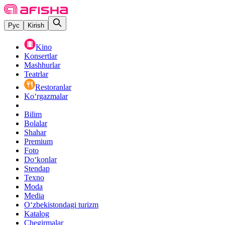
Рус
Kirish
Kino
Konsertlar
Mashhurlar
Teatrlar
Restoranlar
Ko‘rgazmalar
Bilim
Bolalar
Shahar
Premium
Foto
Do‘konlar
Stendap
Texno
Moda
Media
O‘zbekistondagi turizm
Katalog
Chegirmalar